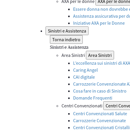
AXA per le donne
AXA per le donn
Essere donna non dovrebbe e
Assistenza assicurativa per d
Iniziative AXA per le Donne
Sinistri e Assistenza
Torna indietro
Sinistri e Assistenza
Area Sinistri
Area Sinistri
L’eccellenza sui sinistri di A
Caring Angel
CAI digitale
Carrozzerie Convenzionate 
Cosa fare in caso di Sinistro
Domande Frequenti
Centri Convenzionati
Centri Conv
Centri Convenzionati Salute
Carrozzerie Convenzionate
Centri Convenzionati Cristalli