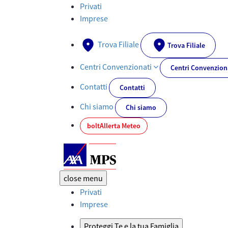
Formula Benessere: assicurazione sanitaria | AXA MPS - AXA-MPS
Privati
Imprese
Trova Filiale
Trova Filiale
Centri Convenzionati
Centri Convenzion
Contatti
Contatti
Chi siamo
Chi siamo
bolt
Allerta Meteo
close
menu
Privati
Imprese
Proteggi Te e la tua Famiglia