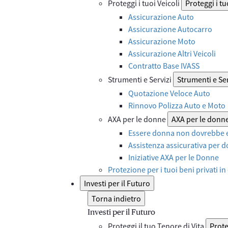
Proteggi i tuoi Veicoli
Proteggi i tu
Assicurazione Auto
Assicurazione Autocarro
Assicurazione Moto
Assicurazione Altri Veicoli
Contratto Base IVASS
Strumenti e Servizi
Strumenti e Ser
Quotazione Veloce Auto
Rinnovo Polizza Auto e Moto
AXA per le donne
AXA per le donn
Essere donna non dovrebbe e
Assistenza assicurativa per d
Iniziative AXA per le Donne
Protezione per i tuoi beni privati in
Investi per il Futuro
Torna indietro
Investi per il Futuro
Proteggi il tuo Tenore di Vita
Prote