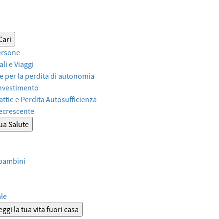
Cari
ersone
li e Viaggi
 per la perdita di autonomia
Investimento
attie e Perdita Autosufficienza
Decrescente
tua Salute
 bambini
ale
ggi la tua vita fuori casa