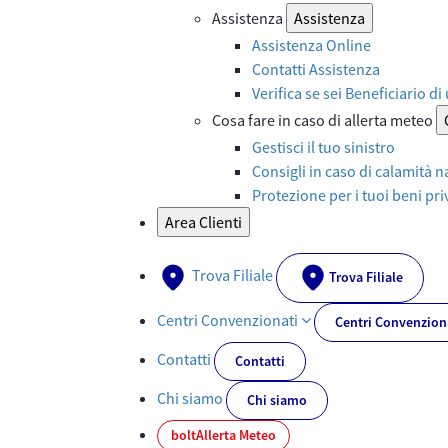
Assistenza
Assistenza
Assistenza Online
Contatti Assistenza
Verifica se sei Beneficiario di
Cosa fare in caso di allerta meteo
Gestisci il tuo sinistro
Consigli in caso di calamità n
Protezione per i tuoi beni priv
Area Clienti
Trova Filiale
Trova Filiale
Centri Convenzionati
Centri Convenzion
Contatti
Contatti
Chi siamo
Chi siamo
bolt
Allerta Meteo