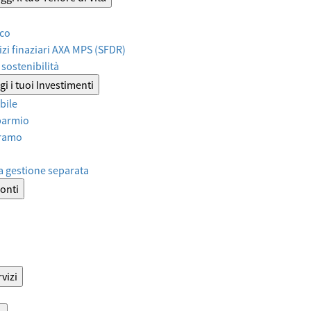
ico
izi finaziari AXA MPS (SFDR)
sostenibilità
i i tuoi Investimenti
bile
sparmio
iramo
a gestione separata
onti
vizi