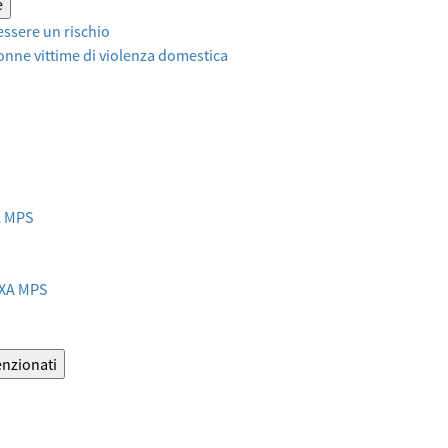
e
ssere un rischio
onne vittime di violenza domestica
XA MPS
AXA MPS
enzionati