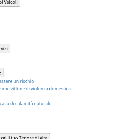
oi Veicoli
vizi
e
ssere un rischio
onne vittime di violenza domestica
 caso di calamità naturali
ggi il tuo Tenore di Vita