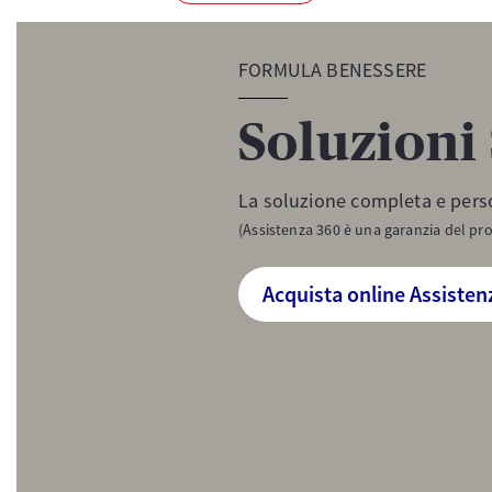
FORMULA BENESSERE
Soluzioni
La soluzione completa e perso
(Assistenza 360 è una garanzia del p
Acquista online Assisten