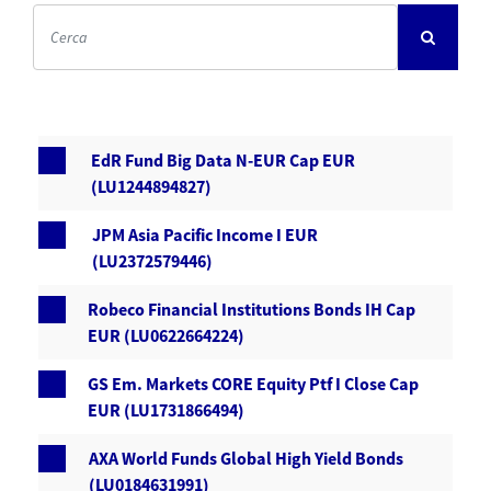
EdR Fund Big Data N-EUR Cap EUR
(LU1244894827)
JPM Asia Pacific Income I EUR
(LU2372579446)
Robeco Financial Institutions Bonds IH Cap
EUR (LU0622664224)
GS Em. Markets CORE Equity Ptf I Close Cap
EUR (LU1731866494)
AXA World Funds Global High Yield Bonds
(LU0184631991)