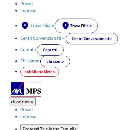
Documenti PRIIPs - AXA-MPS.IT
Privati
Imprese
Trova Filiale
Trova Filiale
Centri Convenzionati
Centri Convenzionati
Contatti
Contatti
Chi siamo
Chi siamo
bolt
Allerta Meteo
close
menu
Privati
Imprese
Proteggi Te e la tua Famiglia