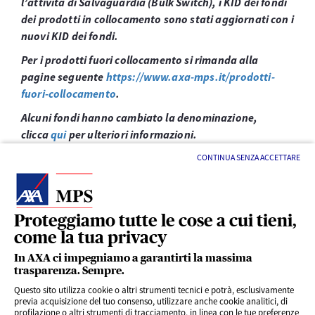
l’attività di Salvaguardia (Bulk Switch), i KID dei fondi
dei prodotti in collocamento sono stati aggiornati con i
nuovi KID dei fondi.
Per i prodotti fuori collocamento si rimanda alla
pagine seguente
https://www.axa-mps.it/prodotti-
fuori-collocamento
.
Alcuni fondi hanno cambiato la denominazione,
clicca
qui
per ulteriori informazioni.
CONTINUA SENZA ACCETTARE
Proteggiamo tutte le cose a cui tieni,
come la tua privacy
LINK UTILI
In AXA ci impegniamo a garantirti la massima
trasparenza. Sempre.
Questo sito utilizza cookie o altri strumenti tecnici e potrà, esclusivamente
SERVIZI AL CLIENTE
previa acquisizione del tuo consenso, utilizzare anche cookie analitici, di
profilazione o altri strumenti di tracciamento, in linea con le tue preferenze