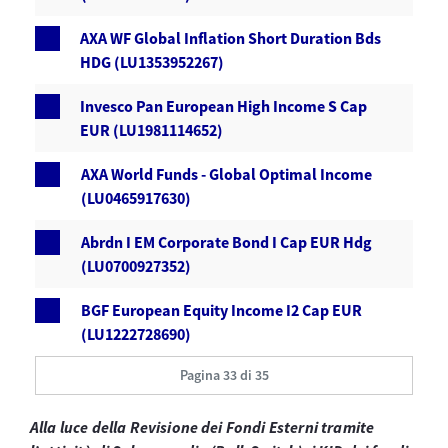
AXA WF Global Inflation Short Duration Bds
HDG (LU1353952267)
Invesco Pan European High Income S Cap
EUR (LU1981114652)
AXA World Funds - Global Optimal Income
(LU0465917630)
Abrdn I EM Corporate Bond I Cap EUR Hdg
(LU0700927352)
BGF European Equity Income I2 Cap EUR
(LU1222728690)
Pagina 33 di 35
Alla luce della Revisione dei Fondi Esterni tramite