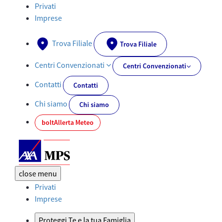
Documenti PRIIPs - AXA-MPS.IT
Privati
Imprese
Trova Filiale
Trova Filiale
Centri Convenzionati
Centri Convenzionati
Contatti
Contatti
Chi siamo
Chi siamo
bolt
Allerta Meteo
close
menu
Privati
Imprese
Proteggi Te e la tua Famiglia