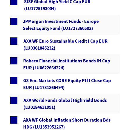
SISF Global High Yield C Cap EUR
(LU1725193004)
JPMorgan Investment Funds - Europe
Select Equity Fund (LU1727360502)
AXA WF Euro Sustainable Credit I Cap EUR
(LU0361845232)
Robeco Financial Institutions Bonds IH Cap
EUR (LU0622664224)
GS Em. Markets CORE Equity Ptf I Close Cap
EUR (LU1731866494)
AXA World Funds Global High Yield Bonds
(LU0184631991)
AXA WF Global Inflation Short Duration Bds
HDG (LU1353952267)