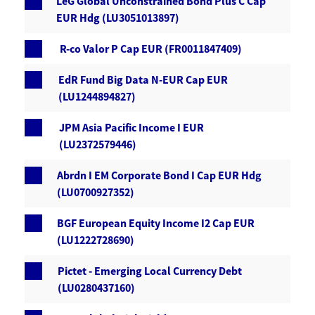
LeG Global Unconstrained Bond Plus C Cap
EUR Hdg (LU3051013897)
R-co Valor P Cap EUR (FR0011847409)
EdR Fund Big Data N-EUR Cap EUR
(LU1244894827)
JPM Asia Pacific Income I EUR
(LU2372579446)
Abrdn I EM Corporate Bond I Cap EUR Hdg
(LU0700927352)
BGF European Equity Income I2 Cap EUR
(LU1222728690)
Pictet - Emerging Local Currency Debt
(LU0280437160)