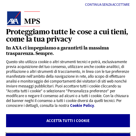
CONTINUA SENZA ACCETTARE
Proteggiamo tutte le cose a cui tieni,
come la tua privacy
LINK UTILI
In AXA ci impegniamo a garantirti la massima
trasparenza. Sempre.
Questo sito utilizza cookie o altri strumenti tecnici e potrà, esclusivamente
SERVIZI AL CLIENTE
previa acquisizione del tuo consenso, utilizzare anche cookie analitici, di
profilazione o altri strumenti di tracciamento, in linea con le tue preferenze
manifestate nell’ambito della navigazione in rete, allo scopo di effettuare
analisi e monitoraggio dei comportamenti dei visitatori di siti web nonché
CHI SIAMO
inviare messaggi pubblicitari. Puoi accettare tutti i cookie cliccando su
"Accetta tutti i cookie" o selezionare "Personalizza preferenze" per
modificare o negare il consenso ad alcuni o a tutti i cookie. Con la chiusura
CONTATTI
del banner neghi il consenso a tutti i cookie diversi da quelli tecnici. Per
conoscere i dettagli, consulta la nostra
Cookie Policy
.
Privacy
Rivedi le tue scelte sui Cookie
ACCETTA TUTTI I COOKIE
Cookie Policy
Note legali AXA MPS Vita
Note legali AXA MPS Danni