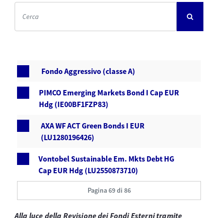
Fondo Aggressivo (classe A)
PIMCO Emerging Markets Bond I Cap EUR
Hdg (IE00BF1FZP83)
AXA WF ACT Green Bonds I EUR
(LU1280196426)
Vontobel Sustainable Em. Mkts Debt HG
Cap EUR Hdg (LU2550873710)
Pagina 69 di 86
Alla luce della Revisione dei Fondi Esterni tramite