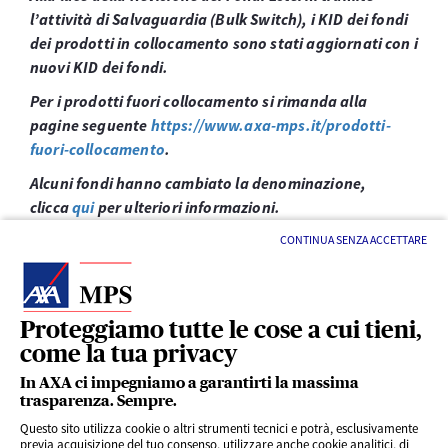
l’attività di Salvaguardia (Bulk Switch), i KID dei fondi
dei prodotti in collocamento sono stati aggiornati con i
nuovi KID dei fondi.
Per i prodotti fuori collocamento si rimanda alla
pagine seguente
https://www.axa-mps.it/prodotti-
fuori-collocamento
.
Alcuni fondi hanno cambiato la denominazione,
clicca
qui
per ulteriori informazioni.
CONTINUA SENZA ACCETTARE
Proteggiamo tutte le cose a cui tieni,
come la tua privacy
LINK UTILI
In AXA ci impegniamo a garantirti la massima
trasparenza. Sempre.
Questo sito utilizza cookie o altri strumenti tecnici e potrà, esclusivamente
SERVIZI AL CLIENTE
previa acquisizione del tuo consenso, utilizzare anche cookie analitici, di