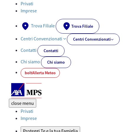
Documenti PRIIPs - AXA-MPS.IT
Privati
Imprese
Trova Filiale
Trova Filiale
Centri Convenzionati
Centri Convenzionati
Contatti
Contatti
Chi siamo
Chi siamo
bolt
Allerta Meteo
close
menu
Privati
Imprese
Proteggi Te e la tua Famiglia