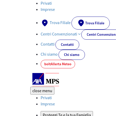
Documenti PRIIPs - AXA-MPS.IT
Privati
Imprese
Trova Filiale
Trova Filiale
Centri Convenzionati
Centri Convenzion
Contatti
Contatti
Chi siamo
Chi siamo
bolt
Allerta Meteo
close
menu
Privati
Imprese
Proteggi Te e la tua Famiglia