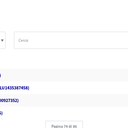
)
(LU1435387458)
00927352)
5)
Pagina 74 di 86