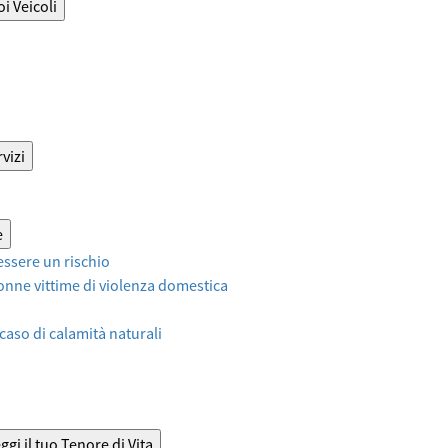
oi Veicoli
vizi
e
ssere un rischio
onne vittime di violenza domestica
 caso di calamità naturali
ggi il tuo Tenore di Vita