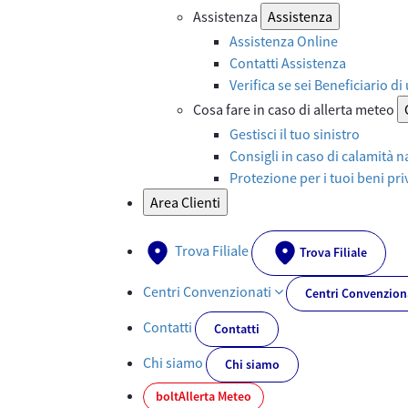
Assistenza
Assistenza
Assistenza Online
Contatti Assistenza
Verifica se sei Beneficiario di
Cosa fare in caso di allerta meteo
Gestisci il tuo sinistro
Consigli in caso di calamità n
Protezione per i tuoi beni priv
Area Clienti
Trova Filiale
Trova Filiale
Centri Convenzionati
Centri Convenzion
Contatti
Contatti
Chi siamo
Chi siamo
bolt
Allerta Meteo