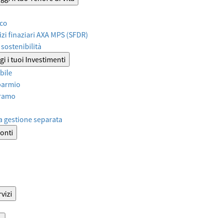
ico
izi finaziari AXA MPS (SFDR)
sostenibilità
i i tuoi Investimenti
bile
sparmio
iramo
a gestione separata
onti
vizi