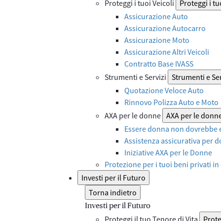
Proteggi i tuoi Veicoli
Proteggi i tu
Assicurazione Auto
Assicurazione Autocarro
Assicurazione Moto
Assicurazione Altri Veicoli
Contratto Base IVASS
Strumenti e Servizi
Strumenti e Ser
Quotazione Veloce Auto
Rinnovo Polizza Auto e Moto
AXA per le donne
AXA per le donn
Essere donna non dovrebbe e
Assistenza assicurativa per d
Iniziative AXA per le Donne
Protezione per i tuoi beni privati in
Investi per il Futuro
Torna indietro
Investi per il Futuro
Proteggi il tuo Tenore di Vita
Prote