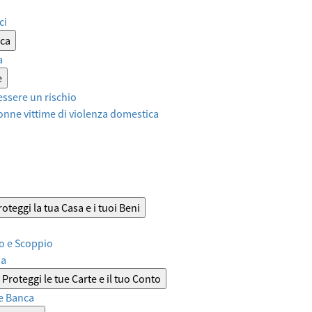
ci
ica
a
e
ssere un rischio
onne vittime di violenza domestica
roteggi la tua Casa e i tuoi Beni
o e Scoppio
sa
Proteggi le tue Carte e il tuo Conto
e Banca