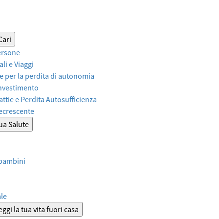
Cari
ersone
li e Viaggi
 per la perdita di autonomia
Investimento
attie e Perdita Autosufficienza
Decrescente
tua Salute
 bambini
ale
ggi la tua vita fuori casa