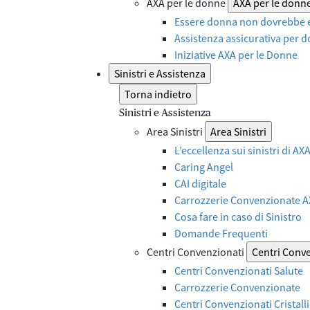
AXA per le donne
AXA per le donn
Essere donna non dovrebbe e
Assistenza assicurativa per d
Iniziative AXA per le Donne
Sinistri e Assistenza
Torna indietro
Sinistri e Assistenza
Area Sinistri
Area Sinistri
L’eccellenza sui sinistri di A
Caring Angel
CAI digitale
Carrozzerie Convenzionate 
Cosa fare in caso di Sinistro
Domande Frequenti
Centri Convenzionati
Centri Conv
Centri Convenzionati Salute
Carrozzerie Convenzionate
Centri Convenzionati Cristalli