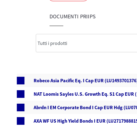
DOCUMENTI PRIIPS
Robeco Asia Pacific Eq. I Cap EUR (LU1493701376
NAT Loomis Sayles U.S. Growth Eq. S1 Cap EUR 
Abrdn I EM Corporate Bond I Cap EUR Hdg (LU07
AXA WF US High Yield Bonds I EUR (LU271798881