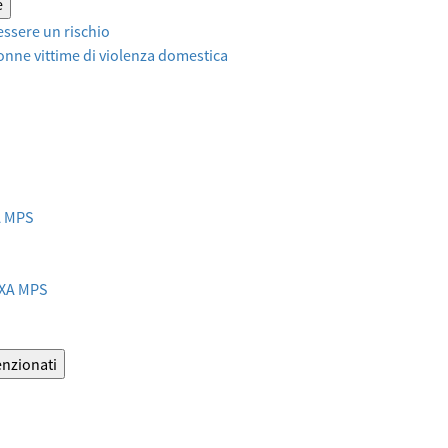
e
ssere un rischio
onne vittime di violenza domestica
XA MPS
AXA MPS
enzionati