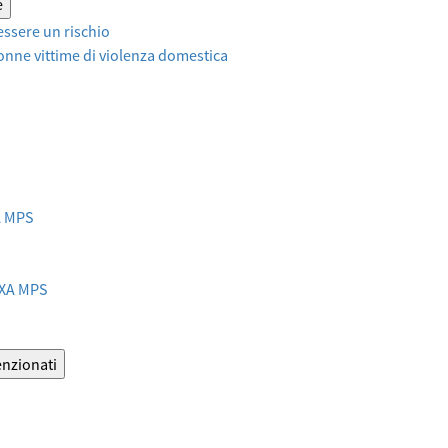
e
ssere un rischio
onne vittime di violenza domestica
XA MPS
AXA MPS
enzionati