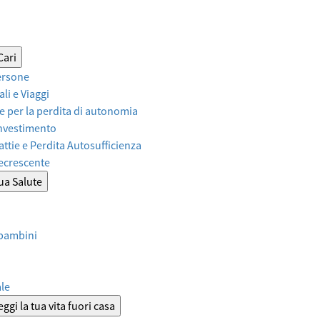
Cari
ersone
li e Viaggi
 per la perdita di autonomia
Investimento
attie e Perdita Autosufficienza
Decrescente
tua Salute
 bambini
ale
ggi la tua vita fuori casa