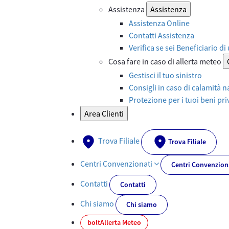
Assistenza
Assistenza
Assistenza Online
Contatti Assistenza
Verifica se sei Beneficiario di
Cosa fare in caso di allerta meteo
Gestisci il tuo sinistro
Consigli in caso di calamità n
Protezione per i tuoi beni priv
Area Clienti
Trova Filiale
Trova Filiale
Centri Convenzionati
Centri Convenzion
Contatti
Contatti
Chi siamo
Chi siamo
bolt
Allerta Meteo