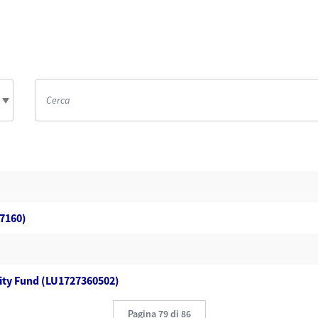
37160)
ity Fund (LU1727360502)
Pagina 79 di 86