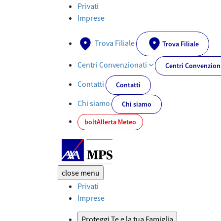
Documenti PRIIPs - AXA-MPS.IT
Privati
Imprese
Trova Filiale
Trova Filiale
Centri Convenzionati
Centri Convenzion
Contatti
Contatti
Chi siamo
Chi siamo
bolt
Allerta Meteo
close
menu
Privati
Imprese
Proteggi Te e la tua Famiglia