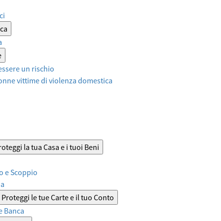
ci
ica
a
e
ssere un rischio
onne vittime di violenza domestica
roteggi la tua Casa e i tuoi Beni
o e Scoppio
sa
Proteggi le tue Carte e il tuo Conto
e Banca