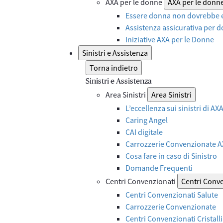
AXA per le donne
AXA per le donn
Essere donna non dovrebbe e
Assistenza assicurativa per d
Iniziative AXA per le Donne
Sinistri e Assistenza
Torna indietro
Sinistri e Assistenza
Area Sinistri
Area Sinistri
L’eccellenza sui sinistri di A
Caring Angel
CAI digitale
Carrozzerie Convenzionate 
Cosa fare in caso di Sinistro
Domande Frequenti
Centri Convenzionati
Centri Conv
Centri Convenzionati Salute
Carrozzerie Convenzionate
Centri Convenzionati Cristalli