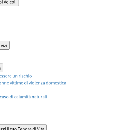
oi Veicoli
vizi
e
ssere un rischio
onne vittime di violenza domestica
 caso di calamità naturali
ggi il tuo Tenore di Vita