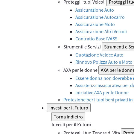
Proteggi i tuoi Veicoli
Proteggi i tu
Assicurazione Auto
Assicurazione Autocarro
Assicurazione Moto
Assicurazione Altri Veicoli
Contratto Base IVASS
Strumenti e Servizi
Strumenti e Ser
Quotazione Veloce Auto
Rinnovo Polizza Auto e Moto
AXA per le donne
AXA per le donn
Essere donna non dovrebbe e
Assistenza assicurativa per d
Iniziative AXA per le Donne
Protezione per i tuoi beni privati in
Investi per il Futuro
Torna indietro
Investi per il Futuro
Proteggi il tuo Tenore di Vita
Prote