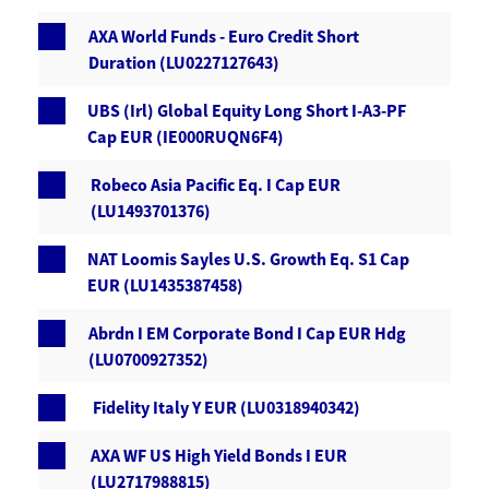
AXA World Funds - Euro Credit Short
Duration (LU0227127643)
UBS (Irl) Global Equity Long Short I-A3-PF
Cap EUR (IE000RUQN6F4)
Robeco Asia Pacific Eq. I Cap EUR
(LU1493701376)
NAT Loomis Sayles U.S. Growth Eq. S1 Cap
EUR (LU1435387458)
Abrdn I EM Corporate Bond I Cap EUR Hdg
(LU0700927352)
Fidelity Italy Y EUR (LU0318940342)
AXA WF US High Yield Bonds I EUR
(LU2717988815)