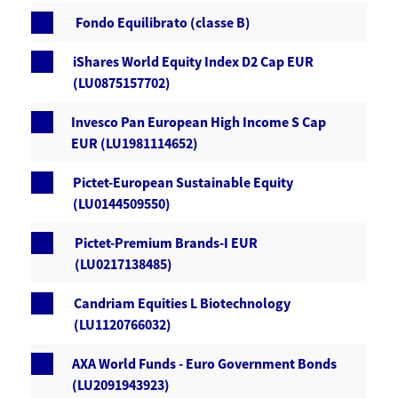
Fondo Equilibrato (classe B)
iShares World Equity Index D2 Cap EUR
(LU0875157702)
Invesco Pan European High Income S Cap
EUR (LU1981114652)
Pictet-European Sustainable Equity
(LU0144509550)
Pictet-Premium Brands-I EUR
(LU0217138485)
Candriam Equities L Biotechnology
(LU1120766032)
AXA World Funds - Euro Government Bonds
(LU2091943923)