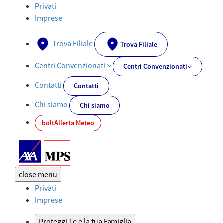
Documenti PRIIPs - AXA-MPS.IT
Privati
Imprese
Trova Filiale
Trova Filiale
Centri Convenzionati
Centri Convenzionati
Contatti
Contatti
Chi siamo
Chi siamo
bolt
Allerta Meteo
close
menu
Privati
Imprese
Proteggi Te e la tua Famiglia