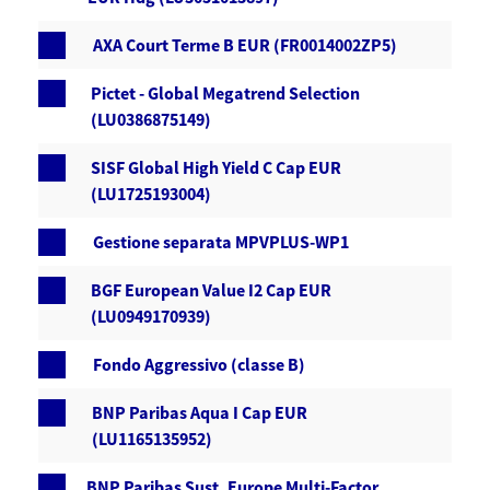
AXA Court Terme B EUR (FR0014002ZP5)
Pictet - Global Megatrend Selection
(LU0386875149)
SISF Global High Yield C Cap EUR
(LU1725193004)
Gestione separata MPVPLUS-WP1
BGF European Value I2 Cap EUR
(LU0949170939)
Fondo Aggressivo (classe B)
BNP Paribas Aqua I Cap EUR
(LU1165135952)
BNP Paribas Sust. Europe Multi-Factor