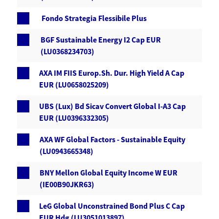
Fondo Strategia Flessibile Plus
BGF Sustainable Energy I2 Cap EUR
(LU0368234703)
AXA IM FIIS Europ.Sh. Dur. High Yield A Cap
EUR (LU0658025209)
UBS (Lux) Bd Sicav Convert Global I-A3 Cap
EUR (LU0396332305)
AXA WF Global Factors - Sustainable Equity
(LU0943665348)
BNY Mellon Global Equity Income W EUR
(IE00B90JKR63)
LeG Global Unconstrained Bond Plus C Cap
EUR Hdg (LU3051013897)