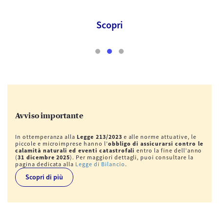
A
Scopri
Avviso importante
In ottemperanza alla
Legge 213/2023
e alle norme attuative, le
piccole e microimprese hanno l’
obbligo di assicurarsi contro le
calamità naturali ed eventi catastrofali
entro la fine dell’anno
(
31 dicembre 2025
). Per maggiori dettagli, puoi consultare la
pagina dedicata alla
Legge di Bilancio
.
Scopri di più