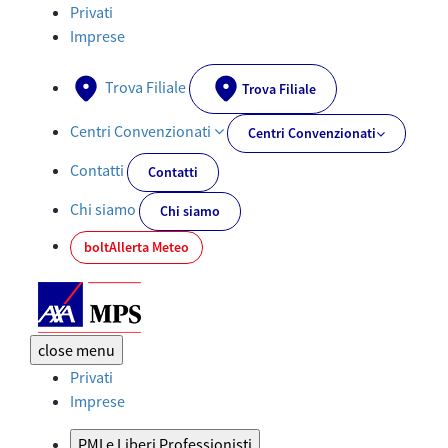
Assicurazioni per imprese, PMI e liberi professionisti | AXA MPS 
Privati
Imprese
Trova Filiale
Trova Filiale
Centri Convenzionati
Centri Convenzionati
Contatti
Contatti
Chi siamo
Chi siamo
bolt
Allerta Meteo
close
menu
Privati
Imprese
PMI e Liberi Professionisti