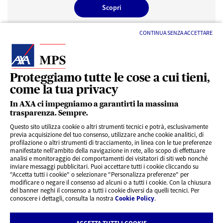
Scopri
CONTINUA SENZA ACCETTARE
Proteggiamo tutte le cose a cui tieni,
come la tua privacy
LINK UTILI
In AXA ci impegniamo a garantirti la massima
trasparenza. Sempre.
Questo sito utilizza cookie o altri strumenti tecnici e potrà, esclusivamente
SERVIZI AL CLIENTE
previa acquisizione del tuo consenso, utilizzare anche cookie analitici, di
profilazione o altri strumenti di tracciamento, in linea con le tue preferenze
manifestate nell’ambito della navigazione in rete, allo scopo di effettuare
analisi e monitoraggio dei comportamenti dei visitatori di siti web nonché
CHI SIAMO
inviare messaggi pubblicitari. Puoi accettare tutti i cookie cliccando su
"Accetta tutti i cookie" o selezionare "Personalizza preferenze" per
modificare o negare il consenso ad alcuni o a tutti i cookie. Con la chiusura
CONTATTI
del banner neghi il consenso a tutti i cookie diversi da quelli tecnici. Per
conoscere i dettagli, consulta la nostra
Cookie Policy
.
Privacy
Rivedi le tue scelte sui Cookie