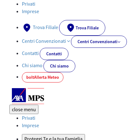
Carta degli Impegni | AXA MPS - AXA-MPS.IT
Privati
Imprese
Trova Filiale
Trova Filiale
Centri Convenzionati
Centri Convenzionati
Contatti
Contatti
Chi siamo
Chi siamo
bolt
Allerta Meteo
close
menu
Privati
Imprese
Proteggi Te e la tua Famiglia