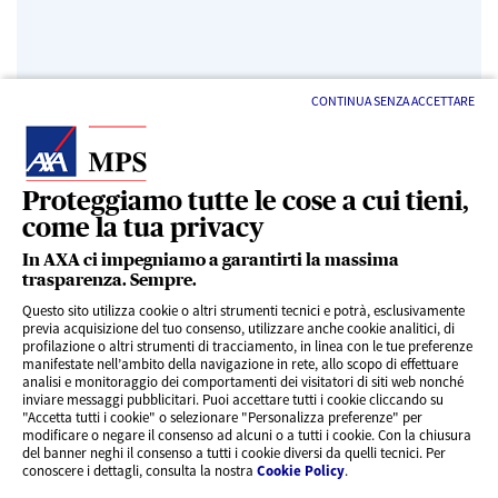
CONTINUA SENZA ACCETTARE
Proteggiamo tutte le cose a cui tieni,
come la tua privacy
LINK UTILI
In AXA ci impegniamo a garantirti la massima
trasparenza. Sempre.
Questo sito utilizza cookie o altri strumenti tecnici e potrà, esclusivamente
SERVIZI AL CLIENTE
previa acquisizione del tuo consenso, utilizzare anche cookie analitici, di
profilazione o altri strumenti di tracciamento, in linea con le tue preferenze
manifestate nell’ambito della navigazione in rete, allo scopo di effettuare
analisi e monitoraggio dei comportamenti dei visitatori di siti web nonché
CHI SIAMO
inviare messaggi pubblicitari. Puoi accettare tutti i cookie cliccando su
"Accetta tutti i cookie" o selezionare "Personalizza preferenze" per
modificare o negare il consenso ad alcuni o a tutti i cookie. Con la chiusura
CONTATTI
del banner neghi il consenso a tutti i cookie diversi da quelli tecnici. Per
conoscere i dettagli, consulta la nostra
Cookie Policy
.
Privacy