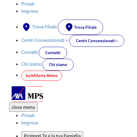
Polizza di Investimento Multiramo: Private Choice Plus | AXA MPS
Privati
Imprese
Trova Filiale
Trova Filiale
Centri Convenzionati
Centri Convenzionati
Contatti
Contatti
Chi siamo
Chi siamo
bolt
Allerta Meteo
close
menu
Privati
Imprese
Proteggi Te e la tua Famiglia