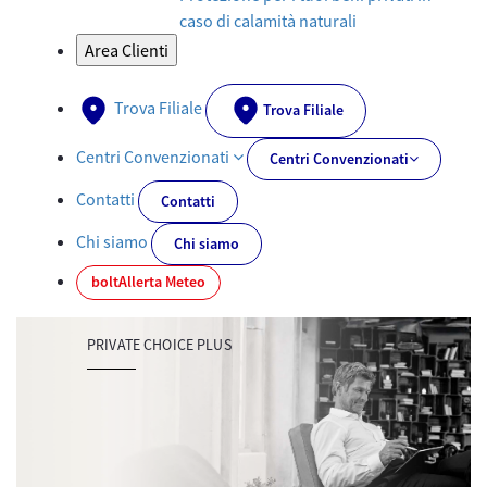
caso di calamità naturali
Area Clienti
Trova Filiale
Trova Filiale
Centri Convenzionati
Centri Convenzionati
Contatti
Contatti
Chi siamo
Chi siamo
bolt
Allerta Meteo
PRIVATE CHOICE PLUS