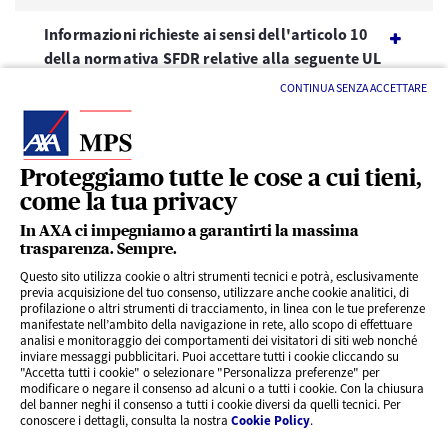
Informazioni richieste ai sensi dell'articolo 10
della normativa SFDR relative alla seguente UL
che promuove obiettivi ESG
CONTINUA SENZA ACCETTARE
Proteggiamo tutte le cose a cui tieni,
come la tua privacy
LINK UTILI
In AXA ci impegniamo a garantirti la massima
trasparenza. Sempre.
Questo sito utilizza cookie o altri strumenti tecnici e potrà, esclusivamente
SERVIZI AL CLIENTE
previa acquisizione del tuo consenso, utilizzare anche cookie analitici, di
profilazione o altri strumenti di tracciamento, in linea con le tue preferenze
manifestate nell’ambito della navigazione in rete, allo scopo di effettuare
analisi e monitoraggio dei comportamenti dei visitatori di siti web nonché
CHI SIAMO
inviare messaggi pubblicitari. Puoi accettare tutti i cookie cliccando su
"Accetta tutti i cookie" o selezionare "Personalizza preferenze" per
modificare o negare il consenso ad alcuni o a tutti i cookie. Con la chiusura
CONTATTI
del banner neghi il consenso a tutti i cookie diversi da quelli tecnici. Per
conoscere i dettagli, consulta la nostra
Cookie Policy
.
Privacy