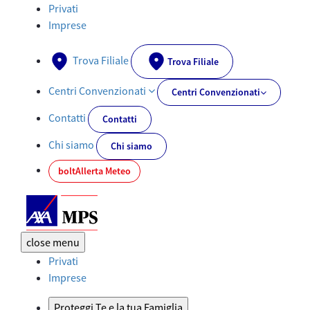
Prospetti e Rendiconti - AXA-MPS.IT
Privati
Imprese
Trova Filiale
Trova Filiale
Centri Convenzionati
Centri Convenzionati
Contatti
Contatti
Chi siamo
Chi siamo
bolt
Allerta Meteo
close
menu
Privati
Imprese
Proteggi Te e la tua Famiglia