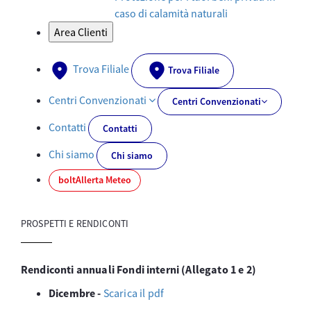
caso di calamità naturali
Area Clienti
Trova Filiale
Trova Filiale
Centri Convenzionati
Centri Convenzionati
Contatti
Contatti
Chi siamo
Chi siamo
bolt
Allerta Meteo
PROSPETTI E RENDICONTI
Rendiconti annuali Fondi interni (Allegato 1 e 2)
Dicembre -
Scarica il pdf