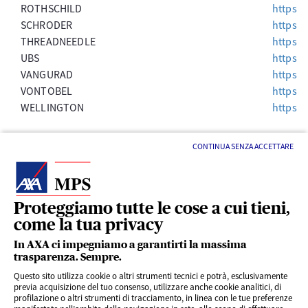
ROTHSCHILD
https:/
SCHRODER
https:
THREADNEEDLE
https:
UBS
https:
VANGURAD
https:/
VONTOBEL
https:
WELLINGTON
https:/
CONTINUA SENZA ACCETTARE
Proteggiamo tutte le cose a cui tieni,
come la tua privacy
LINK UTILI
In AXA ci impegniamo a garantirti la massima
trasparenza. Sempre.
Questo sito utilizza cookie o altri strumenti tecnici e potrà, esclusivamente
SERVIZI AL CLIENTE
previa acquisizione del tuo consenso, utilizzare anche cookie analitici, di
profilazione o altri strumenti di tracciamento, in linea con le tue preferenze