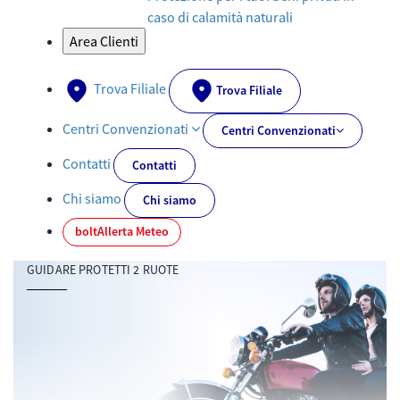
caso di calamità naturali
Area Clienti
Trova Filiale
Trova Filiale
Centri Convenzionati
Centri Convenzionati
Contatti
Contatti
Chi siamo
Chi siamo
bolt
Allerta Meteo
GUIDARE PROTETTI 2 RUOTE