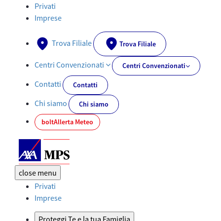
Assicurazione Moto - AXA-MPS.IT
Privati
Imprese
Trova Filiale
Trova Filiale
Centri Convenzionati
Centri Convenzionati
Contatti
Contatti
Chi siamo
Chi siamo
bolt
Allerta Meteo
close
menu
Privati
Imprese
Proteggi Te e la tua Famiglia