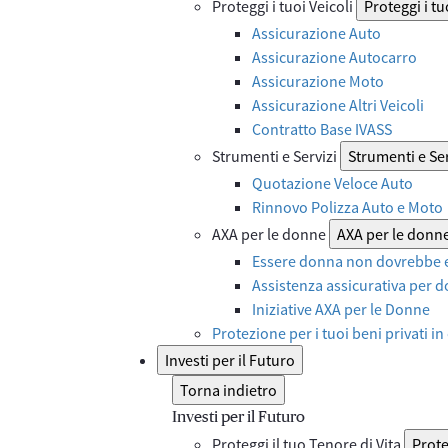
Proteggi i tuoi Veicoli
Proteggi i tu
Assicurazione Auto
Assicurazione Autocarro
Assicurazione Moto
Assicurazione Altri Veicoli
Contratto Base IVASS
Strumenti e Servizi
Strumenti e Ser
Quotazione Veloce Auto
Rinnovo Polizza Auto e Moto
AXA per le donne
AXA per le donn
Essere donna non dovrebbe e
Assistenza assicurativa per d
Iniziative AXA per le Donne
Protezione per i tuoi beni privati in
Investi per il Futuro
Torna indietro
Investi per il Futuro
Proteggi il tuo Tenore di Vita
Prote