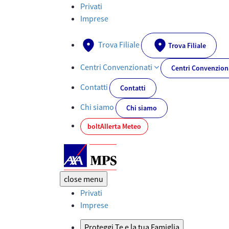
Assicurazione Famiglia, Animali e Viaggio: Mia protezione | AXA 
Privati
Imprese
Trova Filiale
Trova Filiale
Centri Convenzionati
Centri Convenzion
Contatti
Contatti
Chi siamo
Chi siamo
bolt
Allerta Meteo
close
menu
Privati
Imprese
Proteggi Te e la tua Famiglia