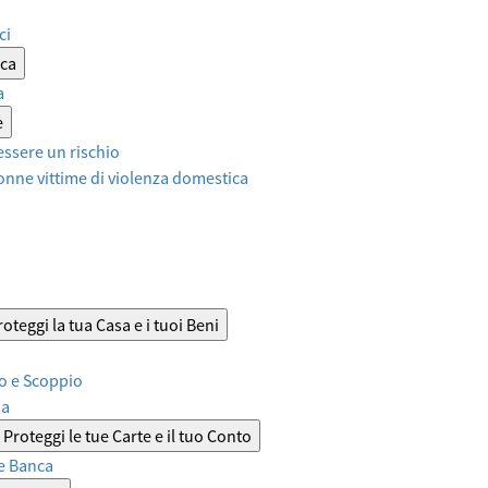
ci
ica
a
e
ssere un rischio
onne vittime di violenza domestica
roteggi la tua Casa e i tuoi Beni
o e Scoppio
sa
Proteggi le tue Carte e il tuo Conto
e Banca