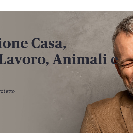
ione Casa,
Lavoro, ​Animali e
rotetto