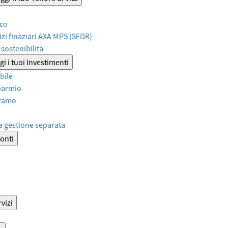
ico
izi finaziari AXA MPS (SFDR)
sostenibilità
i i tuoi Investimenti
bile
sparmio
iramo
a gestione separata
onti
vizi