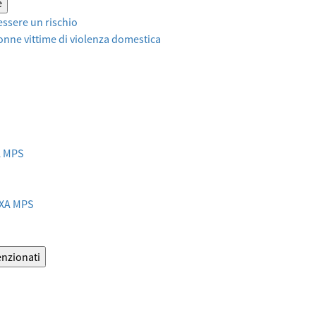
e
ssere un rischio
onne vittime di violenza domestica
XA MPS
AXA MPS
enzionati