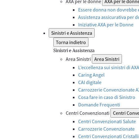
AXA per le donne
AXA per le donn
Essere donna non dovrebbe e
Assistenza assicurativa per d
Iniziative AXA per le Donne
Sinistri e Assistenza
Torna indietro
Sinistri e Assistenza
Area Sinistri
Area Sinistri
L’eccellenza sui sinistri di A
Caring Angel
CAI digitale
Carrozzerie Convenzionate 
Cosa fare in caso di Sinistro
Domande Frequenti
Centri Convenzionati
Centri Conv
Centri Convenzionati Salute
Carrozzerie Convenzionate
Centri Convenzionati Cristalli