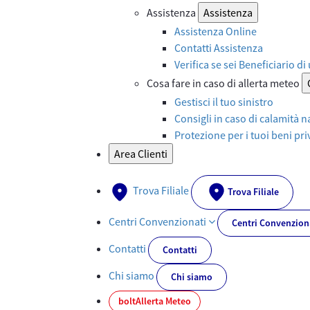
Assistenza
Assistenza
Assistenza Online
Contatti Assistenza
Verifica se sei Beneficiario di
Cosa fare in caso di allerta meteo
Gestisci il tuo sinistro
Consigli in caso di calamità n
Protezione per i tuoi beni priv
Area Clienti
Trova Filiale
Trova Filiale
Centri Convenzionati
Centri Convenzion
Contatti
Contatti
Chi siamo
Chi siamo
bolt
Allerta Meteo