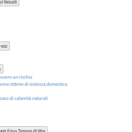
oi Veicoli
vizi
e
ssere un rischio
onne vittime di violenza domestica
 caso di calamità naturali
ggi il tuo Tenore di Vita