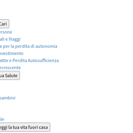
Cari
ersone
li e Viaggi
 per la perdita di autonomia
Investimento
attie e Perdita Autosufficienza
Decrescente
tua Salute
 bambini
ale
ggi la tua vita fuori casa