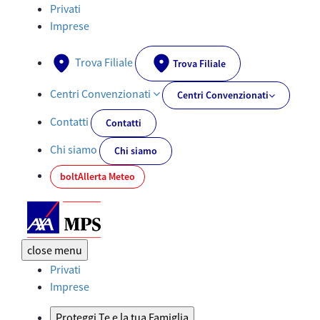
CAI digitale - AXA-MPS.IT
Privati
Imprese
Trova Filiale
Trova Filiale
Centri Convenzionati
Centri Convenzionati
Contatti
Contatti
Chi siamo
Chi siamo
bolt
Allerta Meteo
close
menu
Privati
Imprese
Proteggi Te e la tua Famiglia