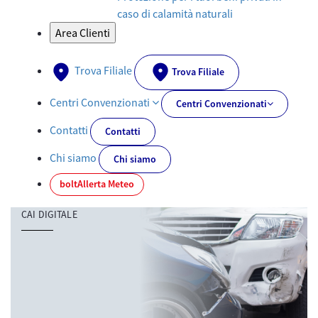
caso di calamità naturali
Area Clienti
Trova Filiale
Trova Filiale
Centri Convenzionati
Centri Convenzionati
Contatti
Contatti
Chi siamo
Chi siamo
bolt
Allerta Meteo
CAI DIGITALE