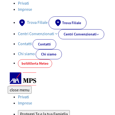
Documenti PRIIPs - AXA-MPS.IT
Privati
Imprese
Trova Filiale
Trova Filiale
Centri Convenzionati
Centri Convenzionati
Contatti
Contatti
Chi siamo
Chi siamo
bolt
Allerta Meteo
close
menu
Privati
Imprese
Proteggi Te e la tua Famiglia