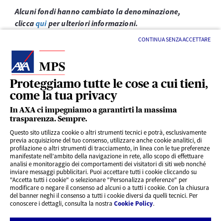
Alcuni fondi hanno cambiato la denominazione,
clicca
qui
per ulteriori informazioni.
CONTINUA SENZA ACCETTARE
Proteggiamo tutte le cose a cui tieni,
come la tua privacy
LINK UTILI
In AXA ci impegniamo a garantirti la massima
trasparenza. Sempre.
Questo sito utilizza cookie o altri strumenti tecnici e potrà, esclusivamente
SERVIZI AL CLIENTE
previa acquisizione del tuo consenso, utilizzare anche cookie analitici, di
profilazione o altri strumenti di tracciamento, in linea con le tue preferenze
manifestate nell’ambito della navigazione in rete, allo scopo di effettuare
analisi e monitoraggio dei comportamenti dei visitatori di siti web nonché
CHI SIAMO
inviare messaggi pubblicitari. Puoi accettare tutti i cookie cliccando su
"Accetta tutti i cookie" o selezionare "Personalizza preferenze" per
modificare o negare il consenso ad alcuni o a tutti i cookie. Con la chiusura
CONTATTI
del banner neghi il consenso a tutti i cookie diversi da quelli tecnici. Per
conoscere i dettagli, consulta la nostra
Cookie Policy
.
Privacy