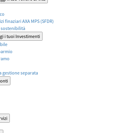
ico
izi finaziari AXA MPS (SFDR)
sostenibilità
i i tuoi Investimenti
bile
sparmio
iramo
a gestione separata
onti
vizi