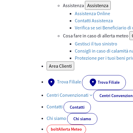
Assistenza
Assistenza
Assistenza Online
Contatti Assistenza
Verifica se sei Beneficiario di
Cosa fare in caso di allerta meteo
Gestisci il tuo sinistro
Consigli in caso di calamità n
Protezione per i tuoi beni priv
Area Clienti
Trova Filiale
Trova Filiale
Centri Convenzionati
Centri Convenzion
Contatti
Contatti
Chi siamo
Chi siamo
bolt
Allerta Meteo