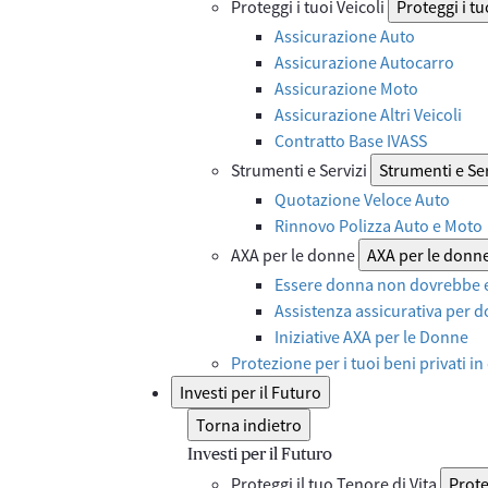
Proteggi i tuoi Veicoli
Proteggi i tu
Assicurazione Auto
Assicurazione Autocarro
Assicurazione Moto
Assicurazione Altri Veicoli
Contratto Base IVASS
Strumenti e Servizi
Strumenti e Ser
Quotazione Veloce Auto
Rinnovo Polizza Auto e Moto
AXA per le donne
AXA per le donn
Essere donna non dovrebbe e
Assistenza assicurativa per d
Iniziative AXA per le Donne
Protezione per i tuoi beni privati in
Investi per il Futuro
Torna indietro
Investi per il Futuro
Proteggi il tuo Tenore di Vita
Prote