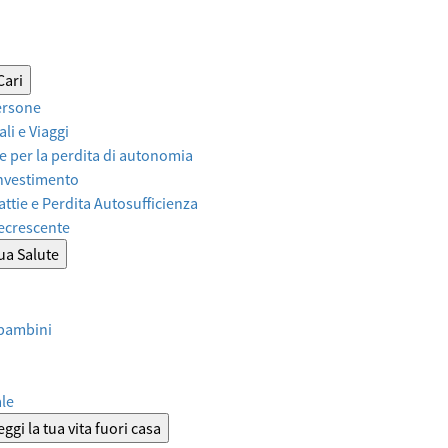
Cari
ersone
li e Viaggi
 per la perdita di autonomia
Investimento
attie e Perdita Autosufficienza
Decrescente
tua Salute
 bambini
ale
ggi la tua vita fuori casa