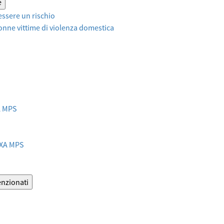
e
ssere un rischio
onne vittime di violenza domestica
XA MPS
AXA MPS
enzionati