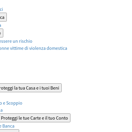
ci
ica
a
e
ssere un rischio
onne vittime di violenza domestica
roteggi la tua Casa e i tuoi Beni
o e Scoppio
sa
Proteggi le tue Carte e il tuo Conto
e Banca