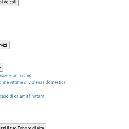
oi Veicoli
vizi
e
ssere un rischio
onne vittime di violenza domestica
 caso di calamità naturali
ggi il tuo Tenore di Vita