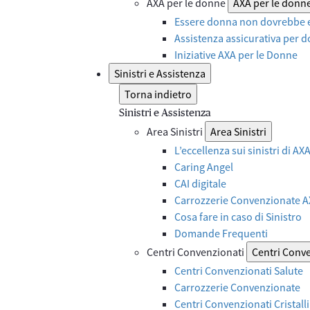
AXA per le donne
AXA per le donn
Essere donna non dovrebbe e
Assistenza assicurativa per d
Iniziative AXA per le Donne
Sinistri e Assistenza
Torna indietro
Sinistri e Assistenza
Area Sinistri
Area Sinistri
L’eccellenza sui sinistri di A
Caring Angel
CAI digitale
Carrozzerie Convenzionate 
Cosa fare in caso di Sinistro
Domande Frequenti
Centri Convenzionati
Centri Conv
Centri Convenzionati Salute
Carrozzerie Convenzionate
Centri Convenzionati Cristalli