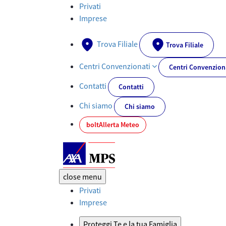
Servizi Clienti AXA MPS: Assistenza Stradale, Emergenze e Sinistri
Privati
Imprese
Trova Filiale
Trova Filiale
Centri Convenzionati
Centri Convenzion
Contatti
Contatti
Chi siamo
Chi siamo
bolt
Allerta Meteo
close
menu
Privati
Imprese
Proteggi Te e la tua Famiglia