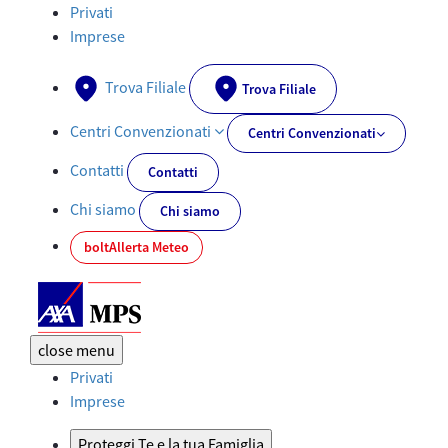
Polizze Assicurative Privati e Prodotti Finanziari | AXA MPS - AXA
Privati
Imprese
Trova Filiale
Trova Filiale
Centri Convenzionati
Centri Convenzionati
Contatti
Contatti
Chi siamo
Chi siamo
bolt
Allerta Meteo
close
menu
Privati
Imprese
Proteggi Te e la tua Famiglia