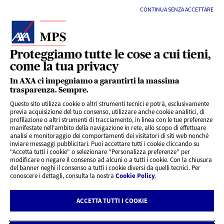
CONTINUA SENZA ACCETTARE
Proteggiamo tutte le cose a cui tieni,
come la tua privacy
LINK UTILI
In AXA ci impegniamo a garantirti la massima
trasparenza. Sempre.
Questo sito utilizza cookie o altri strumenti tecnici e potrà, esclusivamente
SERVIZI AL CLIENTE
previa acquisizione del tuo consenso, utilizzare anche cookie analitici, di
profilazione o altri strumenti di tracciamento, in linea con le tue preferenze
manifestate nell’ambito della navigazione in rete, allo scopo di effettuare
analisi e monitoraggio dei comportamenti dei visitatori di siti web nonché
CHI SIAMO
inviare messaggi pubblicitari. Puoi accettare tutti i cookie cliccando su
"Accetta tutti i cookie" o selezionare "Personalizza preferenze" per
modificare o negare il consenso ad alcuni o a tutti i cookie. Con la chiusura
CONTATTI
del banner neghi il consenso a tutti i cookie diversi da quelli tecnici. Per
conoscere i dettagli, consulta la nostra
Cookie Policy
.
Privacy
Rivedi le tue scelte sui Cookie
ACCETTA TUTTI I COOKIE
Cookie Policy
Note legali AXA MPS Vita
Note legali AXA MPS Danni