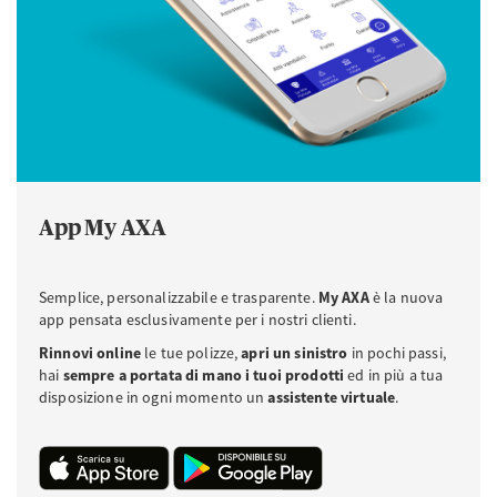
App My AXA
Semplice, personalizzabile e trasparente.
My AXA
è la nuova
app pensata esclusivamente per i nostri clienti.
Rinnovi online
le tue polizze,
apri un sinistro
in pochi passi,
hai
sempre a portata di mano i tuoi prodotti
ed in più a tua
disposizione in ogni momento un
assistente virtuale
.
Download APP iOS da Apple Store
Download APP Android da Play Store