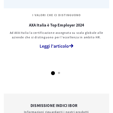
I VALORI CHE CI DISTINGUONO
I VALORI CHE CI DISTINGUONO
AXA Italia è Top Employer 2024
Innovazione ed eccellenza
Ad AXA Italia la certificazione assegnata su scala globale alle
Stiamo reinventando l’assicurazione per essere partner di
aziende che si distinguono per l’eccellenza in ambito HR.
valore per i nostri clienti. “Top assistenza clienti”, “Top
liquidazione danni” e “Top online e app” sono solo alcuni dei
Leggi l'articolo
riconoscimenti che AXA ha ricevuto per l’eccellenza dei suoi
servizi.
Scopri tutti i premi
DISMISSIONE INDICI IBOR
Informazioni riguardanti i nostri prodotti