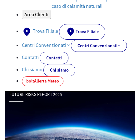
caso di calamità naturali
Area Clienti
Trova Filiale
Trova Filiale
Centri Convenzionati
Centri Convenzionati
Contatti
Contatti
Chi siamo
Chi siamo
bolt
Allerta Meteo
FUTURE RISKS REPORT 2025