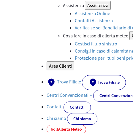
Assistenza
Assistenza
Assistenza Online
Contatti Assistenza
Verifica se sei Beneficiario di
Cosa fare in caso di allerta meteo
Gestisci il tuo sinistro
Consigli in caso di calamità n
Protezione per i tuoi beni priv
Area Clienti
Trova Filiale
Trova Filiale
Centri Convenzionati
Centri Convenzion
Contatti
Contatti
Chi siamo
Chi siamo
bolt
Allerta Meteo