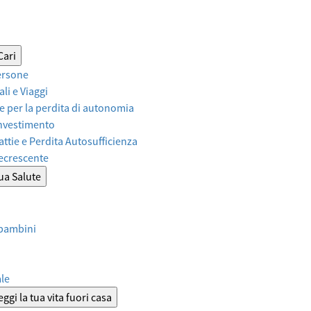
Cari
ersone
li e Viaggi
 per la perdita di autonomia
Investimento
attie e Perdita Autosufficienza
Decrescente
tua Salute
 bambini
ale
ggi la tua vita fuori casa