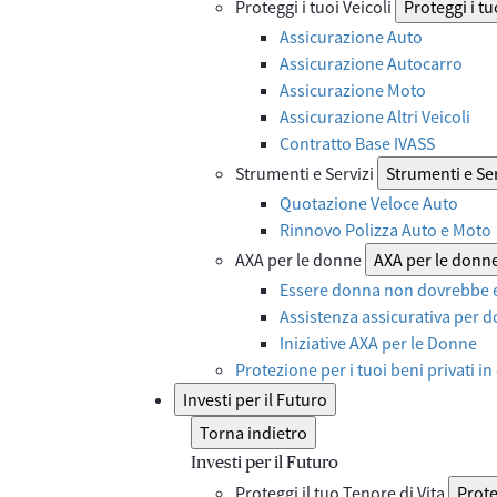
Proteggi i tuoi Veicoli
Proteggi i tu
Assicurazione Auto
Assicurazione Autocarro
Assicurazione Moto
Assicurazione Altri Veicoli
Contratto Base IVASS
Strumenti e Servizi
Strumenti e Ser
Quotazione Veloce Auto
Rinnovo Polizza Auto e Moto
AXA per le donne
AXA per le donn
Essere donna non dovrebbe e
Assistenza assicurativa per d
Iniziative AXA per le Donne
Protezione per i tuoi beni privati in
Investi per il Futuro
Torna indietro
Investi per il Futuro
Proteggi il tuo Tenore di Vita
Prote