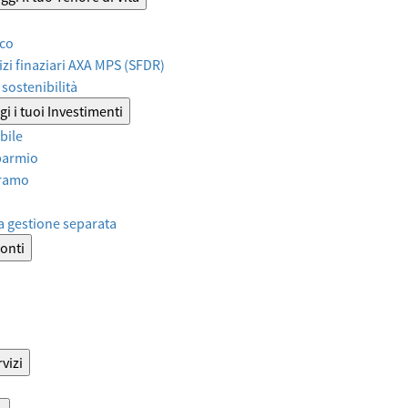
ico
izi finaziari AXA MPS (SFDR)
sostenibilità
i i tuoi Investimenti
bile
sparmio
iramo
a gestione separata
onti
vizi