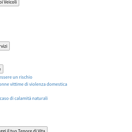
oi Veicoli
vizi
e
ssere un rischio
onne vittime di violenza domestica
 caso di calamità naturali
ggi il tuo Tenore di Vita