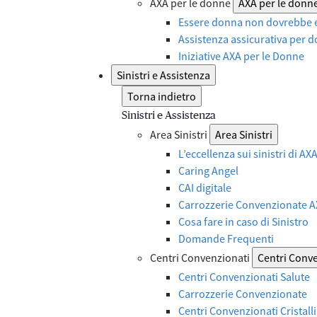
AXA per le donne
AXA per le donn
Essere donna non dovrebbe e
Assistenza assicurativa per d
Iniziative AXA per le Donne
Sinistri e Assistenza
Torna indietro
Sinistri e Assistenza
Area Sinistri
Area Sinistri
L’eccellenza sui sinistri di A
Caring Angel
CAI digitale
Carrozzerie Convenzionate 
Cosa fare in caso di Sinistro
Domande Frequenti
Centri Convenzionati
Centri Conv
Centri Convenzionati Salute
Carrozzerie Convenzionate
Centri Convenzionati Cristalli