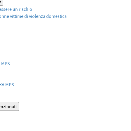
e
ssere un rischio
onne vittime di violenza domestica
XA MPS
AXA MPS
enzionati