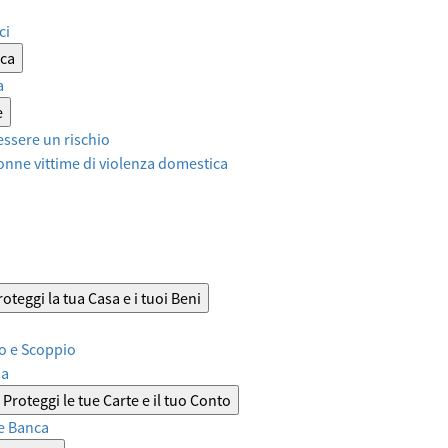
ci
ica
a
e
ssere un rischio
onne vittime di violenza domestica
roteggi la tua Casa e i tuoi Beni
o e Scoppio
sa
Proteggi le tue Carte e il tuo Conto
e Banca