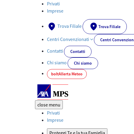
Assicurazioni: preventivatori online | AXA MPS - AXA-MPS.IT
Privati
Imprese
Trova Filiale
Trova Filiale
Centri Convenzionati
Centri Convenzion
Contatti
Contatti
Chi siamo
Chi siamo
bolt
Allerta Meteo
close
menu
Privati
Imprese
Proteggi Te e la tua Famiglia