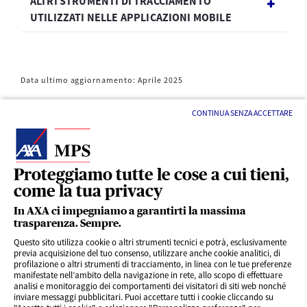
ALTRI STRUMENTI DI TRACCIAMENTO
UTILIZZATI NELLE APPLICAZIONI MOBILE
Data ultimo aggiornamento: Aprile 2025
CONTINUA SENZA ACCETTARE
Proteggiamo tutte le cose a cui tieni,
come la tua privacy
LINK UTILI
In AXA ci impegniamo a garantirti la massima
trasparenza. Sempre.
Questo sito utilizza cookie o altri strumenti tecnici e potrà, esclusivamente
SERVIZI AL CLIENTE
previa acquisizione del tuo consenso, utilizzare anche cookie analitici, di
profilazione o altri strumenti di tracciamento, in linea con le tue preferenze
manifestate nell’ambito della navigazione in rete, allo scopo di effettuare
analisi e monitoraggio dei comportamenti dei visitatori di siti web nonché
CHI SIAMO
inviare messaggi pubblicitari. Puoi accettare tutti i cookie cliccando su