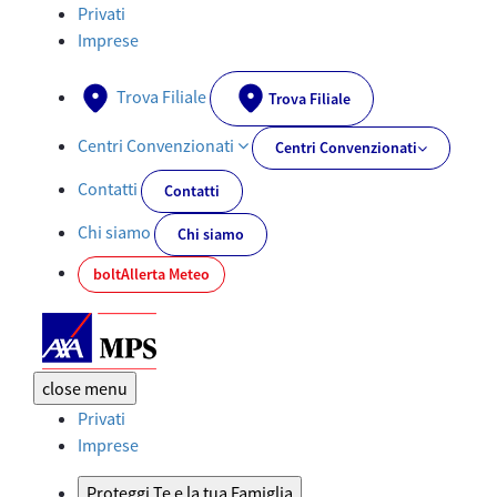
Cookies | AXA MPS - AXA-MPS.IT
Privati
Imprese
Trova Filiale
Trova Filiale
Centri Convenzionati
Centri Convenzionati
Contatti
Contatti
Chi siamo
Chi siamo
bolt
Allerta Meteo
close
menu
Privati
Imprese
Proteggi Te e la tua Famiglia