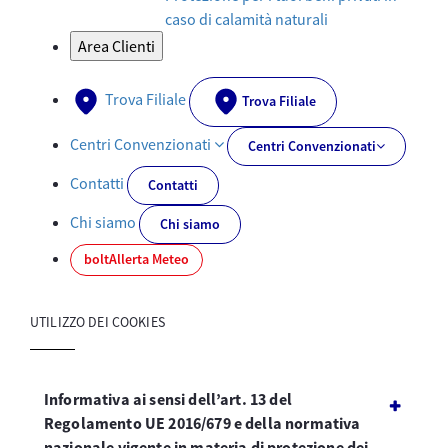
caso di calamità naturali
Area Clienti
Trova Filiale
Trova Filiale
Centri Convenzionati
Centri Convenzionati
Contatti
Contatti
Chi siamo
Chi siamo
bolt
Allerta Meteo
UTILIZZO DEI COOKIES
Informativa ai sensi dell’art. 13 del
Regolamento UE 2016/679 e della normativa
nazionale vigente in materia di protezione dei