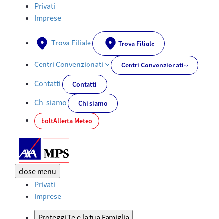
Assicurazione Vita, perdita autosufficienza e gravi malattie | AXA
Privati
Imprese
Trova Filiale
Trova Filiale
Centri Convenzionati
Centri Convenzionati
Contatti
Contatti
Chi siamo
Chi siamo
bolt
Allerta Meteo
close
menu
Privati
Imprese
Proteggi Te e la tua Famiglia