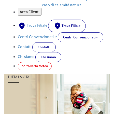
caso di calamità naturali
Area Clienti
Trova Filiale
Trova Filiale
Centri Convenzionati
Centri Convenzionati
Contatti
Contatti
Chi siamo
Chi siamo
bolt
Allerta Meteo
TUTTA LA VITA