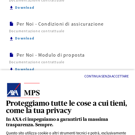
Documentazione contrattuale
Scarica Per Noi - DIP aggiuntivo
Download
Per Noi - Condizioni di assicurazione
Documentazione contrattuale
Scarica Per Noi - Condizioni di assicurazione
Download
Per Noi - Modulo di proposta
Documentazione contrattuale
Scarica Per Noi - Modulo di proposta
Download
CONTINUA SENZA ACCETTARE
Proteggiamo tutte le cose a cui tieni,
come la tua privacy
LINK UTILI
In AXA ci impegniamo a garantirti la massima
trasparenza. Sempre.
Questo sito utilizza cookie o altri strumenti tecnici e potrà, esclusivamente
SERVIZI AL CLIENTE