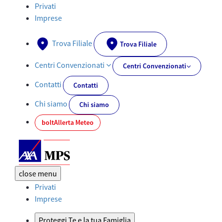
Polizza vita per due: assicurazione Per Noi | AXA MPS - AXA-MPS.I
Privati
Imprese
Trova Filiale
Trova Filiale
Centri Convenzionati
Centri Convenzionati
Contatti
Contatti
Chi siamo
Chi siamo
bolt
Allerta Meteo
close
menu
Privati
Imprese
Proteggi Te e la tua Famiglia