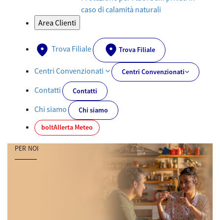
caso di calamità naturali
Area Clienti
Trova Filiale
Trova Filiale
Centri Convenzionati
Centri Convenzionati
Contatti
Contatti
Chi siamo
Chi siamo
bolt
Allerta Meteo
PER NOI