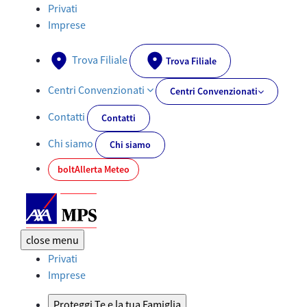
Assicurazione Vita in Base a Investimento | AXA MPS - AXA-MPS.IT
Privati
Imprese
Trova Filiale
Trova Filiale
Centri Convenzionati
Centri Convenzionati
Contatti
Contatti
Chi siamo
Chi siamo
bolt
Allerta Meteo
close
menu
Privati
Imprese
Proteggi Te e la tua Famiglia