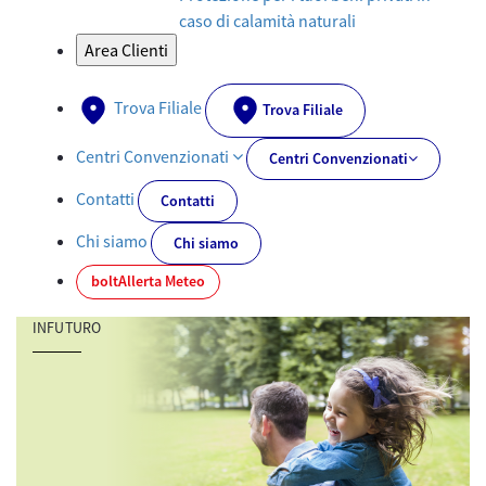
caso di calamità naturali
Area Clienti
Trova Filiale
Trova Filiale
Centri Convenzionati
Centri Convenzionati
Contatti
Contatti
Chi siamo
Chi siamo
bolt
Allerta Meteo
INFUTURO