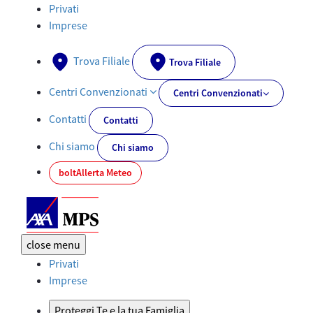
Assicurazione Altri Veicoli - AXA-MPS.IT
Privati
Imprese
Trova Filiale
Trova Filiale
Centri Convenzionati
Centri Convenzionati
Contatti
Contatti
Chi siamo
Chi siamo
bolt
Allerta Meteo
close
menu
Privati
Imprese
Proteggi Te e la tua Famiglia