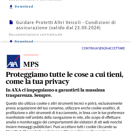
Scarica Guidare Protetti Altri Veicoli - DIP Aggiunti
Download
Guidare Protetti Altri Veicoli - Condizioni di
assicurazione (valido dal 23.09.2024)
Documentazione contrattuale
Scarica Guidare Protetti Altri Veicoli - Condizioni d
Download
CONTINUA SENZA ACCETTARE
Proteggiamo tutte le cose a cui tieni,
come la tua privacy
LINK UTILI
In AXA ci impegniamo a garantirti la massima
trasparenza. Sempre.
Questo sito utilizza cookie o altri strumenti tecnici e potrà, esclusivamente
SERVIZI AL CLIENTE
previa acquisizione del tuo consenso, utilizzare anche cookie analitici, di
profilazione o altri strumenti di tracciamento, in linea con le tue preferenze
manifestate nell’ambito della navigazione in rete, allo scopo di effettuare
analisi e monitoraggio dei comportamenti dei visitatori di siti web nonché
CHI SIAMO
inviare messaggi pubblicitari. Puoi accettare tutti i cookie cliccando su