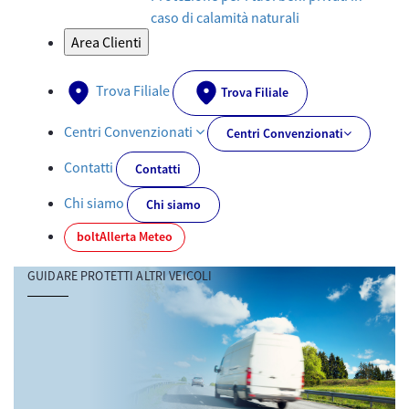
caso di calamità naturali
Area Clienti
Trova Filiale
Trova Filiale
Centri Convenzionati
Centri Convenzionati
Contatti
Contatti
Chi siamo
Chi siamo
bolt
Allerta Meteo
GUIDARE PROTETTI ALTRI VEICOLI