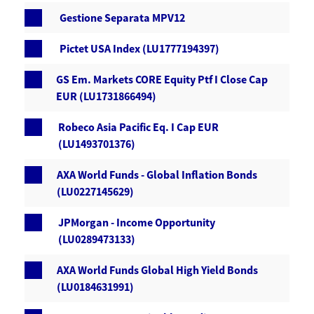
Gestione Separata MPV12
Pictet USA Index (LU1777194397)
GS Em. Markets CORE Equity Ptf I Close Cap
EUR (LU1731866494)
Robeco Asia Pacific Eq. I Cap EUR
(LU1493701376)
AXA World Funds - Global Inflation Bonds
(LU0227145629)
JPMorgan - Income Opportunity
(LU0289473133)
AXA World Funds Global High Yield Bonds
(LU0184631991)