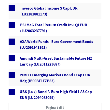
Invesco Global Income S Cap EUR
(LU2181881173)
ESI MeG Total Return Credit Inv. QI EUR
(LU2063237791)
AXA World Funds - Euro Government Bonds
(LU2091943923)
Amundi Multi-Asset Sustainable Future M2
Eur Cap (LU2011223687)
PIMCO Emerging Markets Bond I Cap EUR
Hdg (IE00BF1FZP83)
UBS (Lux) Bond F. Euro High Yield I-A3 Cap
EUR (LU2094083099)
Pagina 1 di 9