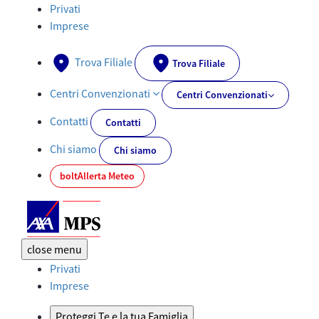
Documenti PRIIPs - AXA-MPS.IT
Privati
Imprese
Trova Filiale
Trova Filiale
Centri Convenzionati
Centri Convenzionati
Contatti
Contatti
Chi siamo
Chi siamo
bolt
Allerta Meteo
close
menu
Privati
Imprese
Proteggi Te e la tua Famiglia