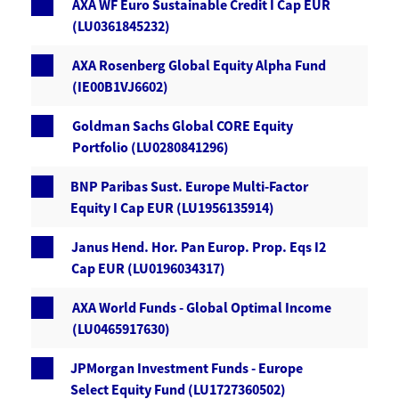
AXA WF Euro Sustainable Credit I Cap EUR
(LU0361845232)
AXA Rosenberg Global Equity Alpha Fund
(IE00B1VJ6602)
Goldman Sachs Global CORE Equity
Portfolio (LU0280841296)
BNP Paribas Sust. Europe Multi-Factor
Equity I Cap EUR (LU1956135914)
Janus Hend. Hor. Pan Europ. Prop. Eqs I2
Cap EUR (LU0196034317)
AXA World Funds - Global Optimal Income
(LU0465917630)
JPMorgan Investment Funds - Europe
Select Equity Fund (LU1727360502)