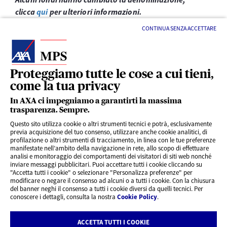
clicca
qui
per ulteriori informazioni.
CONTINUA SENZA ACCETTARE
Proteggiamo tutte le cose a cui tieni,
come la tua privacy
LINK UTILI
In AXA ci impegniamo a garantirti la massima
trasparenza. Sempre.
Questo sito utilizza cookie o altri strumenti tecnici e potrà, esclusivamente
SERVIZI AL CLIENTE
previa acquisizione del tuo consenso, utilizzare anche cookie analitici, di
profilazione o altri strumenti di tracciamento, in linea con le tue preferenze
manifestate nell’ambito della navigazione in rete, allo scopo di effettuare
analisi e monitoraggio dei comportamenti dei visitatori di siti web nonché
CHI SIAMO
inviare messaggi pubblicitari. Puoi accettare tutti i cookie cliccando su
"Accetta tutti i cookie" o selezionare "Personalizza preferenze" per
modificare o negare il consenso ad alcuni o a tutti i cookie. Con la chiusura
CONTATTI
del banner neghi il consenso a tutti i cookie diversi da quelli tecnici. Per
conoscere i dettagli, consulta la nostra
Cookie Policy
.
Privacy
Rivedi le tue scelte sui Cookie
ACCETTA TUTTI I COOKIE
Cookie Policy