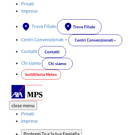
Documenti PRIIPs - AXA-MPS.IT
Privati
Imprese
Trova Filiale
Trova Filiale
Centri Convenzionati
Centri Convenzionati
Contatti
Contatti
Chi siamo
Chi siamo
bolt
Allerta Meteo
close
menu
Privati
Imprese
Proteggi Te e la tua Famiglia