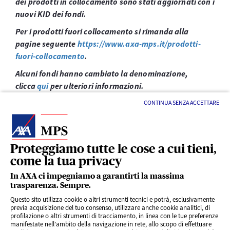
dei prodotti in collocamento sono stati aggiornati con i
nuovi KID dei fondi.
Per i prodotti fuori collocamento si rimanda alla
pagine seguente
https://www.axa-mps.it/prodotti-
fuori-collocamento
.
Alcuni fondi hanno cambiato la denominazione,
clicca
qui
per ulteriori informazioni.
CONTINUA SENZA ACCETTARE
Proteggiamo tutte le cose a cui tieni,
come la tua privacy
LINK UTILI
In AXA ci impegniamo a garantirti la massima
trasparenza. Sempre.
Questo sito utilizza cookie o altri strumenti tecnici e potrà, esclusivamente
SERVIZI AL CLIENTE
previa acquisizione del tuo consenso, utilizzare anche cookie analitici, di
profilazione o altri strumenti di tracciamento, in linea con le tue preferenze
manifestate nell’ambito della navigazione in rete, allo scopo di effettuare