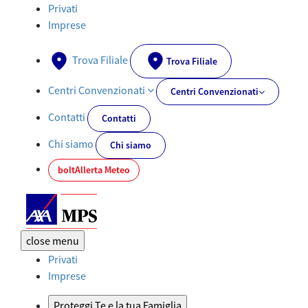
Documenti PRIIPs - AXA-MPS.IT
Privati
Imprese
Trova Filiale
Trova Filiale
Centri Convenzionati
Centri Convenzionati
Contatti
Contatti
Chi siamo
Chi siamo
bolt
Allerta Meteo
close
menu
Privati
Imprese
Proteggi Te e la tua Famiglia