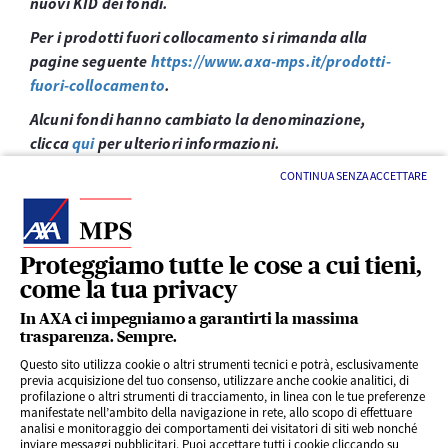
nuovi KID dei fondi.
Per i prodotti fuori collocamento si rimanda alla
pagine seguente
https://www.axa-mps.it/prodotti-
fuori-collocamento
.
Alcuni fondi hanno cambiato la denominazione,
clicca
qui
per ulteriori informazioni.
CONTINUA SENZA ACCETTARE
Proteggiamo tutte le cose a cui tieni,
come la tua privacy
LINK UTILI
In AXA ci impegniamo a garantirti la massima
trasparenza. Sempre.
Questo sito utilizza cookie o altri strumenti tecnici e potrà, esclusivamente
SERVIZI AL CLIENTE
previa acquisizione del tuo consenso, utilizzare anche cookie analitici, di
profilazione o altri strumenti di tracciamento, in linea con le tue preferenze
manifestate nell’ambito della navigazione in rete, allo scopo di effettuare
analisi e monitoraggio dei comportamenti dei visitatori di siti web nonché
CHI SIAMO
inviare messaggi pubblicitari. Puoi accettare tutti i cookie cliccando su