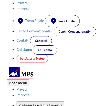
Documenti PRIIPs - AXA-MPS.IT
Privati
Imprese
Trova Filiale
Trova Filiale
Centri Convenzionati
Centri Convenzionati
Contatti
Contatti
Chi siamo
Chi siamo
bolt
Allerta Meteo
close
menu
Privati
Imprese
Proteggi Te e la tua Famiglia