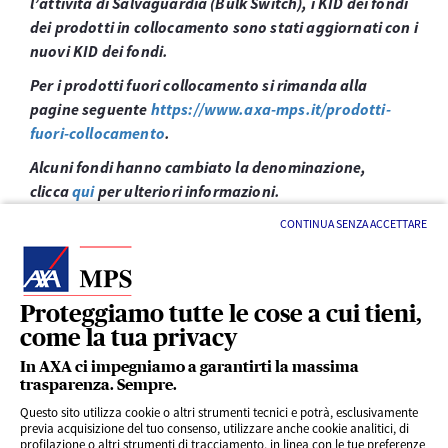
l’attività di Salvaguardia (Bulk Switch), i KID dei fondi
dei prodotti in collocamento sono stati aggiornati con i
nuovi KID dei fondi.
Per i prodotti fuori collocamento si rimanda alla
pagine seguente
https://www.axa-mps.it/prodotti-
fuori-collocamento
.
Alcuni fondi hanno cambiato la denominazione,
clicca
qui
per ulteriori informazioni.
CONTINUA SENZA ACCETTARE
Proteggiamo tutte le cose a cui tieni,
come la tua privacy
LINK UTILI
In AXA ci impegniamo a garantirti la massima
trasparenza. Sempre.
Questo sito utilizza cookie o altri strumenti tecnici e potrà, esclusivamente
SERVIZI AL CLIENTE
previa acquisizione del tuo consenso, utilizzare anche cookie analitici, di
profilazione o altri strumenti di tracciamento, in linea con le tue preferenze