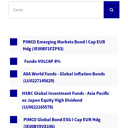
PIMCO Emerging Markets Bond I Cap EUR
Hdg (IE00BF1FZP83)
Fondo VOLCAP 8%
AXA World Funds - Global Inflation Bonds
(LU0227145629)
HSBC Global Investment Funds - Asia Pacific
ex Japan Equity High Dividend
(LU0622165578)
PIMCO Global Bond ESG I Cap EUR Hdg
(IE00BYXVX196)