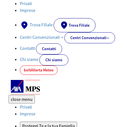
Documenti PRIIPs - AXA-MPS.IT
Privati
Imprese
Trova Filiale
Trova Filiale
Centri Convenzionati
Centri Convenzionati
Contatti
Contatti
Chi siamo
Chi siamo
bolt
Allerta Meteo
close
menu
Privati
Imprese
Proteggi Te e la tua Famiglia