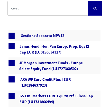
Gestione Separata MPV12
Janus Hend. Hor. Pan Europ. Prop. Eqs I2
Cap EUR (LU0196034317)
JPMorgan Investment Funds - Europe
Select Equity Fund (LU1727360502)
AXA WF Euro Credit Plus I EUR
(LU0184637923)
GS Em. Markets CORE Equity Ptf I Close Cap
EUR (LU1731866494)