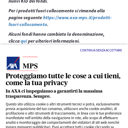
nuovi KID dei fondi.
Per i prodotti fuori collocamento si rimanda alla
pagine seguente
https://www.axa-mps.it/prodotti-
fuori-collocamento
.
Alcuni fondi hanno cambiato la denominazione,
clicca
qui
per ulteriori informazioni.
CONTINUA SENZA ACCETTARE
Proteggiamo tutte le cose a cui tieni,
come la tua privacy
LINK UTILI
In AXA ci impegniamo a garantirti la massima
trasparenza. Sempre.
Questo sito utilizza cookie o altri strumenti tecnici e potrà, esclusivamente
SERVIZI AL CLIENTE
previa acquisizione del tuo consenso, utilizzare anche cookie analitici, di
profilazione o altri strumenti di tracciamento, in linea con le tue preferenze
manifestate nell’ambito della navigazione in rete, allo scopo di effettuare
analisi e monitoraggio dei comportamenti dei visitatori di siti web nonché
CHI SIAMO
inviare messaggi pubblicitari. Puoi accettare tutti i cookie cliccando su