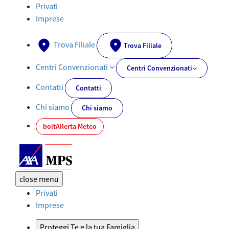
Documenti PRIIPs - AXA-MPS.IT
Privati
Imprese
Trova Filiale
Trova Filiale
Centri Convenzionati
Centri Convenzionati
Contatti
Contatti
Chi siamo
Chi siamo
bolt
Allerta Meteo
close
menu
Privati
Imprese
Proteggi Te e la tua Famiglia