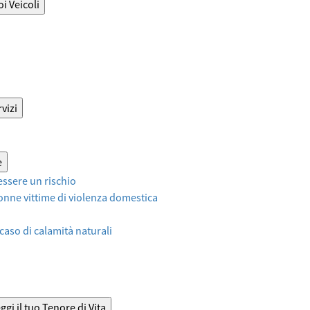
oi Veicoli
vizi
e
ssere un rischio
onne vittime di violenza domestica
 caso di calamità naturali
ggi il tuo Tenore di Vita