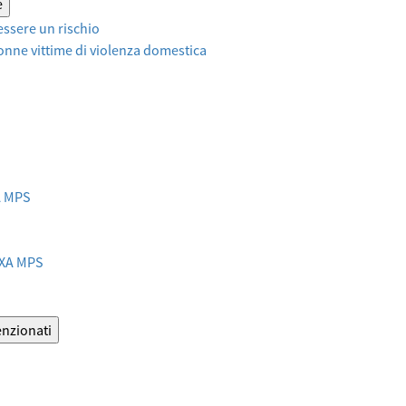
e
ssere un rischio
onne vittime di violenza domestica
XA MPS
AXA MPS
enzionati