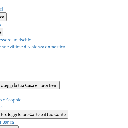
ci
ica
a
e
ssere un rischio
onne vittime di violenza domestica
roteggi la tua Casa e i tuoi Beni
o e Scoppio
sa
Proteggi le tue Carte e il tuo Conto
e Banca