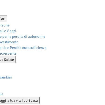
Cari
ersone
li e Viaggi
 per la perdita di autonomia
Investimento
attie e Perdita Autosufficienza
Decrescente
tua Salute
 bambini
ale
ggi la tua vita fuori casa