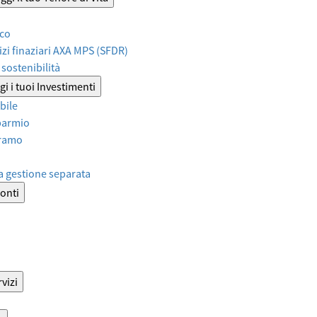
ico
izi finaziari AXA MPS (SFDR)
sostenibilità
i i tuoi Investimenti
bile
sparmio
iramo
a gestione separata
onti
vizi