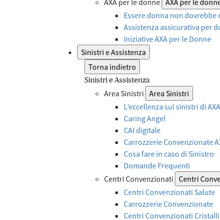
AXA per le donne
AXA per le donn
Essere donna non dovrebbe e
Assistenza assicurativa per d
Iniziative AXA per le Donne
Sinistri e Assistenza
Torna indietro
Sinistri e Assistenza
Area Sinistri
Area Sinistri
L’eccellenza sui sinistri di A
Caring Angel
CAI digitale
Carrozzerie Convenzionate 
Cosa fare in caso di Sinistro
Domande Frequenti
Centri Convenzionati
Centri Conv
Centri Convenzionati Salute
Carrozzerie Convenzionate
Centri Convenzionati Cristalli