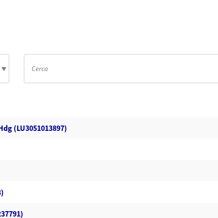
 Hdg (LU3051013897)
3)
237791)