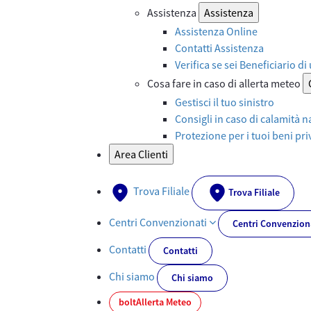
Assistenza
Assistenza
Assistenza Online
Contatti Assistenza
Verifica se sei Beneficiario di
Cosa fare in caso di allerta meteo
Gestisci il tuo sinistro
Consigli in caso di calamità n
Protezione per i tuoi beni priv
Area Clienti
Trova Filiale
Trova Filiale
Centri Convenzionati
Centri Convenzion
Contatti
Contatti
Chi siamo
Chi siamo
bolt
Allerta Meteo