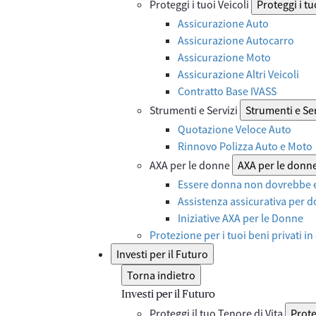
Proteggi i tuoi Veicoli
Proteggi i tu
Assicurazione Auto
Assicurazione Autocarro
Assicurazione Moto
Assicurazione Altri Veicoli
Contratto Base IVASS
Strumenti e Servizi
Strumenti e Ser
Quotazione Veloce Auto
Rinnovo Polizza Auto e Moto
AXA per le donne
AXA per le donn
Essere donna non dovrebbe e
Assistenza assicurativa per d
Iniziative AXA per le Donne
Protezione per i tuoi beni privati in
Investi per il Futuro
Torna indietro
Investi per il Futuro
Proteggi il tuo Tenore di Vita
Prote