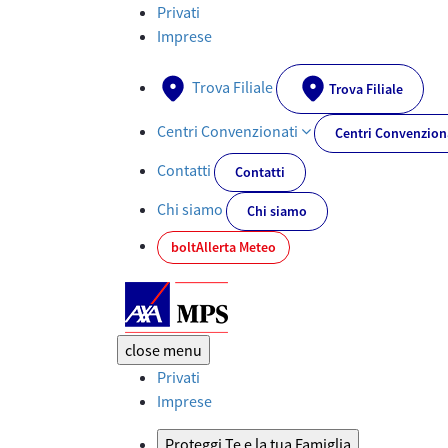
Documenti PRIIPs - AXA-MPS.IT
Privati
Imprese
Trova Filiale
Trova Filiale
Centri Convenzionati
Centri Convenzion
Contatti
Contatti
Chi siamo
Chi siamo
bolt
Allerta Meteo
close
menu
Privati
Imprese
Proteggi Te e la tua Famiglia