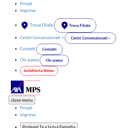
Documenti PRIIPs - AXA-MPS.IT
Privati
Imprese
Trova Filiale
Trova Filiale
Centri Convenzionati
Centri Convenzionati
Contatti
Contatti
Chi siamo
Chi siamo
bolt
Allerta Meteo
close
menu
Privati
Imprese
Proteggi Te e la tua Famiglia