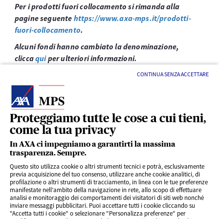
Per i prodotti fuori collocamento si rimanda alla
pagine seguente
https://www.axa-mps.it/prodotti-
fuori-collocamento
.
Alcuni fondi hanno cambiato la denominazione,
clicca
qui
per ulteriori informazioni.
CONTINUA SENZA ACCETTARE
Proteggiamo tutte le cose a cui tieni,
come la tua privacy
LINK UTILI
In AXA ci impegniamo a garantirti la massima
trasparenza. Sempre.
Questo sito utilizza cookie o altri strumenti tecnici e potrà, esclusivamente
SERVIZI AL CLIENTE
previa acquisizione del tuo consenso, utilizzare anche cookie analitici, di
profilazione o altri strumenti di tracciamento, in linea con le tue preferenze
manifestate nell’ambito della navigazione in rete, allo scopo di effettuare
analisi e monitoraggio dei comportamenti dei visitatori di siti web nonché
CHI SIAMO
inviare messaggi pubblicitari. Puoi accettare tutti i cookie cliccando su
"Accetta tutti i cookie" o selezionare "Personalizza preferenze" per