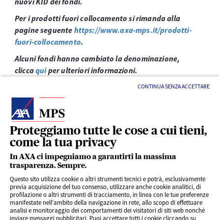
nuovi KID dei fondi.
Per i prodotti fuori collocamento si rimanda alla
pagine seguente
https://www.axa-mps.it/prodotti-
fuori-collocamento
.
Alcuni fondi hanno cambiato la denominazione,
clicca
qui
per ulteriori informazioni.
CONTINUA SENZA ACCETTARE
Proteggiamo tutte le cose a cui tieni,
come la tua privacy
LINK UTILI
In AXA ci impegniamo a garantirti la massima
trasparenza. Sempre.
Questo sito utilizza cookie o altri strumenti tecnici e potrà, esclusivamente
SERVIZI AL CLIENTE
previa acquisizione del tuo consenso, utilizzare anche cookie analitici, di
profilazione o altri strumenti di tracciamento, in linea con le tue preferenze
manifestate nell’ambito della navigazione in rete, allo scopo di effettuare
analisi e monitoraggio dei comportamenti dei visitatori di siti web nonché
CHI SIAMO
inviare messaggi pubblicitari. Puoi accettare tutti i cookie cliccando su