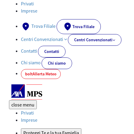
Documenti PRIIPs - AXA-MPS.IT
Privati
Imprese
Trova Filiale
Trova Filiale
Centri Convenzionati
Centri Convenzionati
Contatti
Contatti
Chi siamo
Chi siamo
bolt
Allerta Meteo
close
menu
Privati
Imprese
Proteggi Te e la tua Famiglia