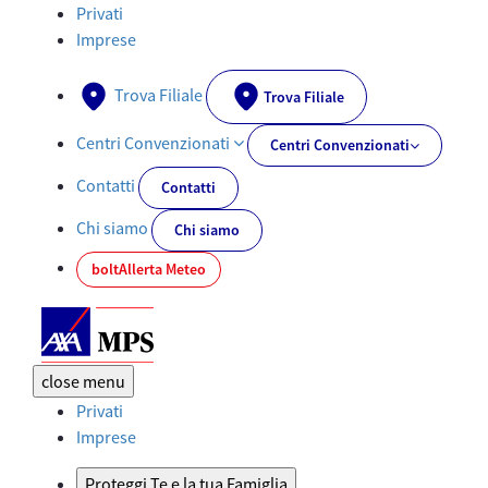
Documenti PRIIPs - AXA-MPS.IT
Privati
Imprese
Trova Filiale
Trova Filiale
Centri Convenzionati
Centri Convenzionati
Contatti
Contatti
Chi siamo
Chi siamo
bolt
Allerta Meteo
close
menu
Privati
Imprese
Proteggi Te e la tua Famiglia