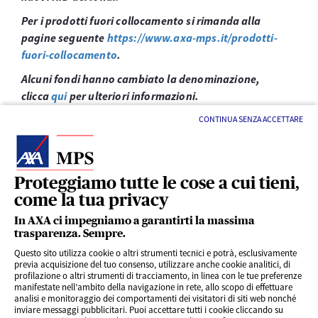
Per i prodotti fuori collocamento si rimanda alla
pagine seguente
https://www.axa-mps.it/prodotti-
fuori-collocamento
.
Alcuni fondi hanno cambiato la denominazione,
clicca
qui
per ulteriori informazioni.
CONTINUA SENZA ACCETTARE
Proteggiamo tutte le cose a cui tieni,
come la tua privacy
LINK UTILI
In AXA ci impegniamo a garantirti la massima
trasparenza. Sempre.
Questo sito utilizza cookie o altri strumenti tecnici e potrà, esclusivamente
SERVIZI AL CLIENTE
previa acquisizione del tuo consenso, utilizzare anche cookie analitici, di
profilazione o altri strumenti di tracciamento, in linea con le tue preferenze
manifestate nell’ambito della navigazione in rete, allo scopo di effettuare
analisi e monitoraggio dei comportamenti dei visitatori di siti web nonché
CHI SIAMO
inviare messaggi pubblicitari. Puoi accettare tutti i cookie cliccando su