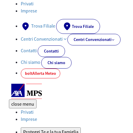
Documenti PRIIPs - AXA-MPS.IT
Privati
Imprese
Trova Filiale
Trova Filiale
Centri Convenzionati
Centri Convenzionati
Contatti
Contatti
Chi siamo
Chi siamo
bolt
Allerta Meteo
close
menu
Privati
Imprese
Proteggi Te e la tua Famiglia