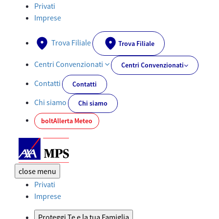
Documenti PRIIPs - AXA-MPS.IT
Privati
Imprese
Trova Filiale
Trova Filiale
Centri Convenzionati
Centri Convenzionati
Contatti
Contatti
Chi siamo
Chi siamo
bolt
Allerta Meteo
close
menu
Privati
Imprese
Proteggi Te e la tua Famiglia