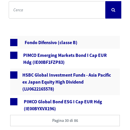
Fondo Difensivo (classe B)
PIMCO Emerging Markets Bond I Cap EUR
Hdg (IE00BF1FZP83)
HSBC Global Investment Funds - Asia Pacific
ex Japan Equity High Dividend
(LU0622165578)
PIMCO Global Bond ESG I Cap EUR Hdg
(IE00BYXVX196)
Pagina 30 di 86