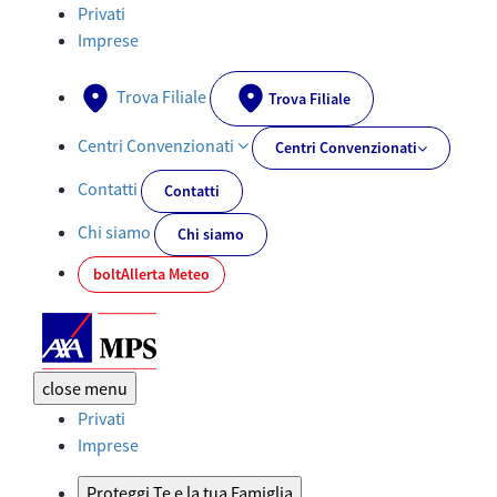
Documenti PRIIPs - AXA-MPS.IT
Privati
Imprese
Trova Filiale
Trova Filiale
Centri Convenzionati
Centri Convenzionati
Contatti
Contatti
Chi siamo
Chi siamo
bolt
Allerta Meteo
close
menu
Privati
Imprese
Proteggi Te e la tua Famiglia