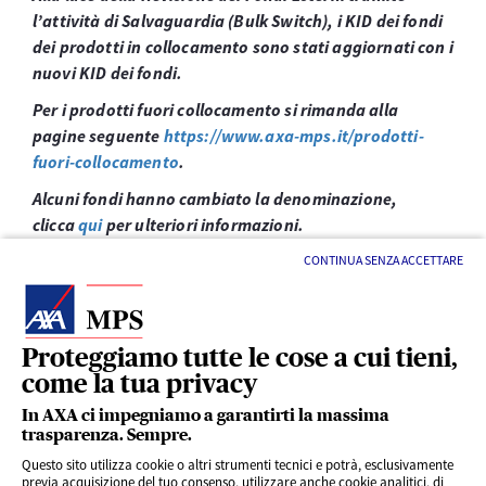
l’attività di Salvaguardia (Bulk Switch), i KID dei fondi
dei prodotti in collocamento sono stati aggiornati con i
nuovi KID dei fondi.
Per i prodotti fuori collocamento si rimanda alla
pagine seguente
https://www.axa-mps.it/prodotti-
fuori-collocamento
.
Alcuni fondi hanno cambiato la denominazione,
clicca
qui
per ulteriori informazioni.
CONTINUA SENZA ACCETTARE
Proteggiamo tutte le cose a cui tieni,
come la tua privacy
LINK UTILI
In AXA ci impegniamo a garantirti la massima
trasparenza. Sempre.
Questo sito utilizza cookie o altri strumenti tecnici e potrà, esclusivamente
SERVIZI AL CLIENTE
previa acquisizione del tuo consenso, utilizzare anche cookie analitici, di