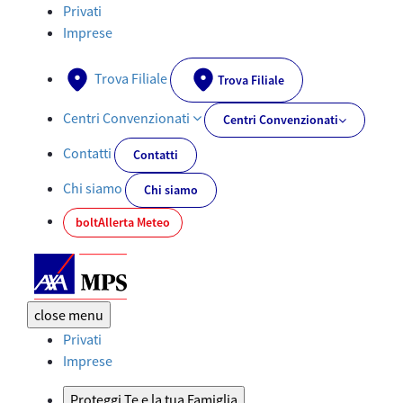
Documenti PRIIPs - AXA-MPS.IT
Privati
Imprese
Trova Filiale
Trova Filiale
Centri Convenzionati
Centri Convenzionati
Contatti
Contatti
Chi siamo
Chi siamo
bolt
Allerta Meteo
close
menu
Privati
Imprese
Proteggi Te e la tua Famiglia