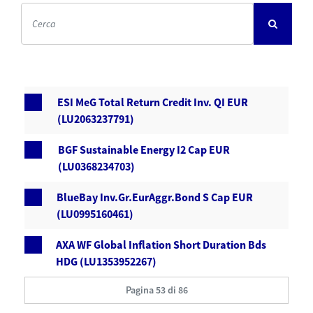
ESI MeG Total Return Credit Inv. QI EUR
(LU2063237791)
BGF Sustainable Energy I2 Cap EUR
(LU0368234703)
BlueBay Inv.Gr.EurAggr.Bond S Cap EUR
(LU0995160461)
AXA WF Global Inflation Short Duration Bds
HDG (LU1353952267)
Pagina 53 di 86