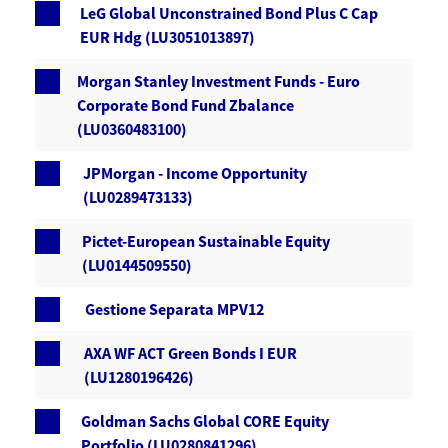
LeG Global Unconstrained Bond Plus C Cap
EUR Hdg (LU3051013897)
Morgan Stanley Investment Funds - Euro
Corporate Bond Fund Zbalance
(LU0360483100)
JPMorgan - Income Opportunity
(LU0289473133)
Pictet-European Sustainable Equity
(LU0144509550)
Gestione Separata MPV12
AXA WF ACT Green Bonds I EUR
(LU1280196426)
Goldman Sachs Global CORE Equity
Portfolio (LU0280841296)