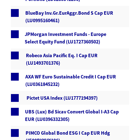
BlueBay Inv.Gr.EurAggr.Bond S Cap EUR
(LU0995160461)
JPMorgan Investment Funds - Europe
Select Equity Fund (LU1727360502)
Robeco Asia Pacific Eq. I Cap EUR
(LU1493701376)
AXA WF Euro Sustainable Credit I Cap EUR
(LU0361845232)
Pictet USA Index (LU1777194397)
UBS (Lux) Bd Sicav Convert Global I-A3 Cap
EUR (LU0396332305)
PIMCO Global Bond ESG I Cap EUR Hdg