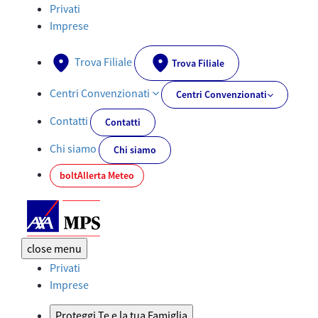
Documenti PRIIPs - AXA-MPS.IT
Privati
Imprese
Trova Filiale
Trova Filiale
Centri Convenzionati
Centri Convenzionati
Contatti
Contatti
Chi siamo
Chi siamo
bolt
Allerta Meteo
close
menu
Privati
Imprese
Proteggi Te e la tua Famiglia