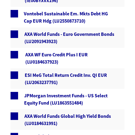
(IE00BYXVX196)
Vontobel Sustainable Em. Mkts Debt HG
Cap EUR Hdg (LU2550873710)
AXA World Funds - Euro Government Bonds
(LU2091943923)
AXA WF Euro Credit Plus I EUR
(LU0184637923)
ESI MeG Total Return Credit Inv. QI EUR
(LU2063237791)
JPMorgan Investment Funds - US Select
Equity Fund (LU1863551484)
AXA World Funds Global High Yield Bonds
(LU0184631991)