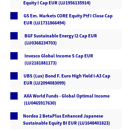
Equity I Cap EUR (LU1956135914)
GS Em. Markets CORE Equity Ptf I Close Cap
EUR (LU1731866494)
BGF Sustainable Energy I2 Cap EUR
(LU0368234703)
Invesco Global Income S Cap EUR
(LU2181881173)
UBS (Lux) Bond F. Euro High Yield I-A3 Cap
EUR (LU2094083099)
AXA World Funds - Global Optimal Income
(LU0465917630)
Nordea 2 BetaPlus Enhanced Japanese
Sustainable Equity BI EUR (LU1648401823)