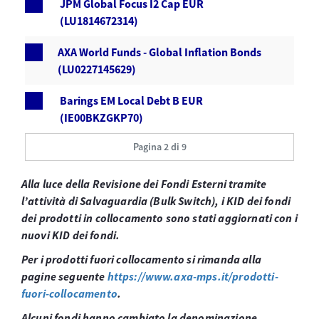
JPM Global Focus I2 Cap EUR
(LU1814672314)
AXA World Funds - Global Inflation Bonds
(LU0227145629)
Barings EM Local Debt B EUR
(IE00BKZGKP70)
Pagina 2 di 9
Alla luce della Revisione dei Fondi Esterni tramite
l’attività di Salvaguardia (Bulk Switch), i KID dei fondi
dei prodotti in collocamento sono stati aggiornati con i
nuovi KID dei fondi.
Per i prodotti fuori collocamento si rimanda alla
pagine seguente
https://www.axa-mps.it/prodotti-
fuori-collocamento
.
Alcuni fondi hanno cambiato la denominazione,