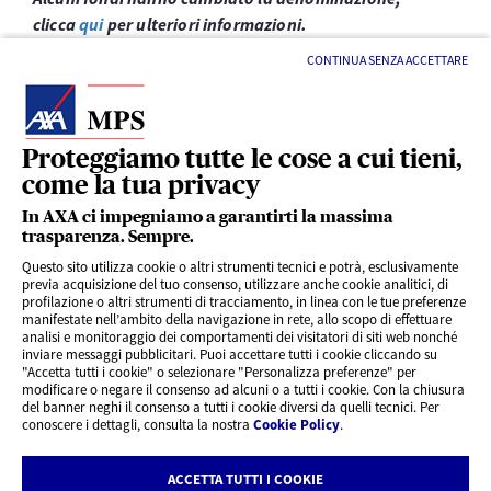
clicca
qui
per ulteriori informazioni.
CONTINUA SENZA ACCETTARE
Proteggiamo tutte le cose a cui tieni,
come la tua privacy
LINK UTILI
In AXA ci impegniamo a garantirti la massima
trasparenza. Sempre.
Questo sito utilizza cookie o altri strumenti tecnici e potrà, esclusivamente
SERVIZI AL CLIENTE
previa acquisizione del tuo consenso, utilizzare anche cookie analitici, di
profilazione o altri strumenti di tracciamento, in linea con le tue preferenze
manifestate nell’ambito della navigazione in rete, allo scopo di effettuare
analisi e monitoraggio dei comportamenti dei visitatori di siti web nonché
CHI SIAMO
inviare messaggi pubblicitari. Puoi accettare tutti i cookie cliccando su
"Accetta tutti i cookie" o selezionare "Personalizza preferenze" per
modificare o negare il consenso ad alcuni o a tutti i cookie. Con la chiusura
CONTATTI
del banner neghi il consenso a tutti i cookie diversi da quelli tecnici. Per
conoscere i dettagli, consulta la nostra
Cookie Policy
.
Privacy
Rivedi le tue scelte sui Cookie
ACCETTA TUTTI I COOKIE
Cookie Policy