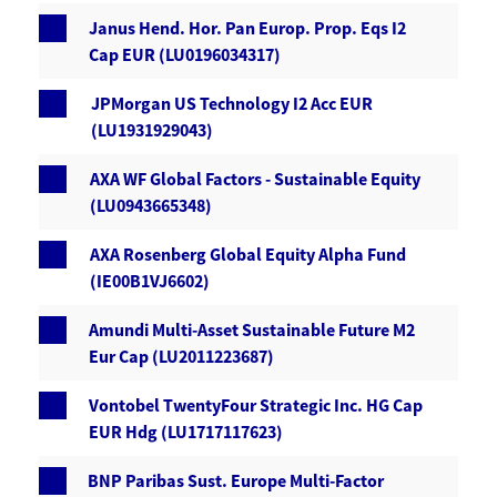
Janus Hend. Hor. Pan Europ. Prop. Eqs I2
Cap EUR (LU0196034317)
JPMorgan US Technology I2 Acc EUR
(LU1931929043)
AXA WF Global Factors - Sustainable Equity
(LU0943665348)
AXA Rosenberg Global Equity Alpha Fund
(IE00B1VJ6602)
Amundi Multi-Asset Sustainable Future M2
Eur Cap (LU2011223687)
Vontobel TwentyFour Strategic Inc. HG Cap
EUR Hdg (LU1717117623)
BNP Paribas Sust. Europe Multi-Factor