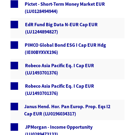
Pictet - Short-Term Money Market EUR
(LU0128494944)
EdR Fund Big Data N-EUR Cap EUR
(LU1244894827)
PIMCO Global Bond ESG I Cap EUR Hdg
(IE00BYXVX196)
Robeco Asia Pacific Eq. I Cap EUR
(LU1493701376)
Robeco Asia Pacific Eq. I Cap EUR
(LU1493701376)
Janus Hend. Hor. Pan Europ. Prop. Eqs I2
Cap EUR (LU0196034317)
JPMorgan - Income Opportunity
(LU0289473133)