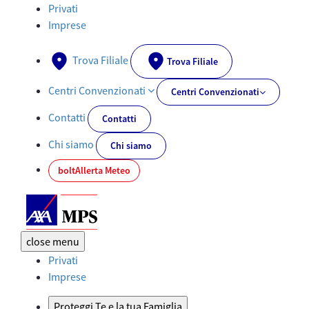
Documenti PRIIPs - AXA-MPS.IT
Privati
Imprese
Trova Filiale
Trova Filiale
Centri Convenzionati
Centri Convenzionati
Contatti
Contatti
Chi siamo
Chi siamo
bolt
Allerta Meteo
close
menu
Privati
Imprese
Proteggi Te e la tua Famiglia