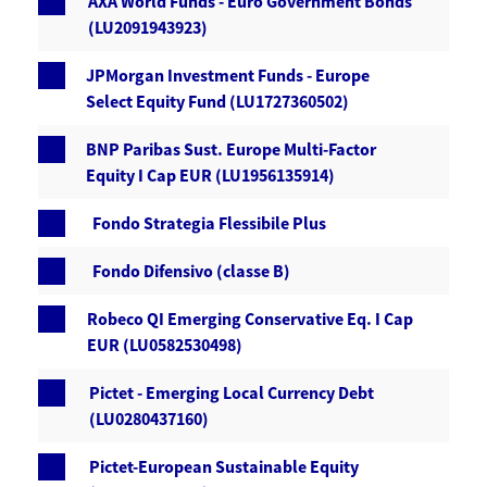
AXA World Funds - Euro Government Bonds
(LU2091943923)
JPMorgan Investment Funds - Europe
Select Equity Fund (LU1727360502)
BNP Paribas Sust. Europe Multi-Factor
Equity I Cap EUR (LU1956135914)
Fondo Strategia Flessibile Plus
Fondo Difensivo (classe B)
Robeco QI Emerging Conservative Eq. I Cap
EUR (LU0582530498)
Pictet - Emerging Local Currency Debt
(LU0280437160)
Pictet-European Sustainable Equity