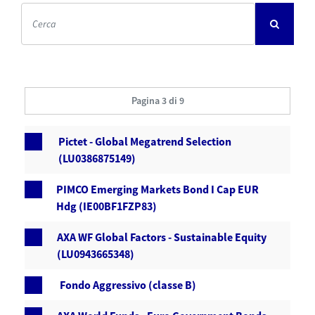
Pagina 3 di 9
Pictet - Global Megatrend Selection
(LU0386875149)
PIMCO Emerging Markets Bond I Cap EUR
Hdg (IE00BF1FZP83)
AXA WF Global Factors - Sustainable Equity
(LU0943665348)
Fondo Aggressivo (classe B)