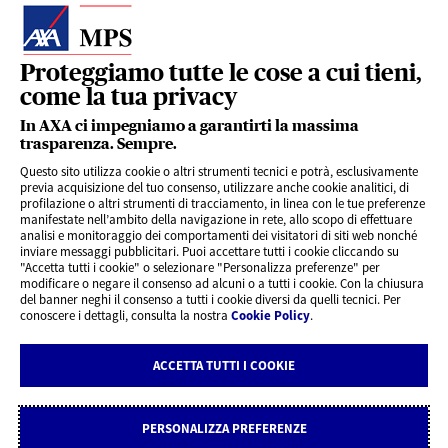
Proteggiamo tutte le cose a cui tieni,
come la tua privacy
LINK UTILI
In AXA ci impegniamo a garantirti la massima
trasparenza. Sempre.
Questo sito utilizza cookie o altri strumenti tecnici e potrà, esclusivamente
SERVIZI AL CLIENTE
previa acquisizione del tuo consenso, utilizzare anche cookie analitici, di
profilazione o altri strumenti di tracciamento, in linea con le tue preferenze
manifestate nell’ambito della navigazione in rete, allo scopo di effettuare
analisi e monitoraggio dei comportamenti dei visitatori di siti web nonché
CHI SIAMO
inviare messaggi pubblicitari. Puoi accettare tutti i cookie cliccando su
"Accetta tutti i cookie" o selezionare "Personalizza preferenze" per
modificare o negare il consenso ad alcuni o a tutti i cookie. Con la chiusura
CONTATTI
del banner neghi il consenso a tutti i cookie diversi da quelli tecnici. Per
conoscere i dettagli, consulta la nostra
Cookie Policy
.
Privacy
Rivedi le tue scelte sui Cookie
ACCETTA TUTTI I COOKIE
Cookie Policy
Note legali AXA MPS Vita
Note legali AXA MPS Danni
Dichiarazione di accessibilità
PERSONALIZZA PREFERENZE
Sito delle Società della Joint Venture AXA MPS - Assicurazioni Vita S.p.A. AXA MPS