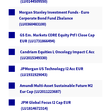
(LU0144509550)
Morgan Stanley Investment Funds - Euro
Corporate Bond Fund Zbalance
(LU0360483100)
GS Em. Markets CORE Equity Ptf I Close Cap
EUR (LU1731866494)
Candriam Equities L Oncology Impact C Acc
(LU2015349330)
JPMorgan US Technology I2 Acc EUR
(LU1931929043)
Amundi Multi-Asset Sustainable Future M2
Eur Cap (LU2011223687)
JPM Global Focus I2 Cap EUR
(LU1814672314)