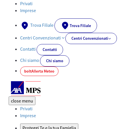
Assistenza Danni: contatti e supporto | AXA MPS - AXA-MPS.IT
Privati
Imprese
Trova Filiale
Trova Filiale
Centri Convenzionati
Centri Convenzionati
Contatti
Contatti
Chi siamo
Chi siamo
bolt
Allerta Meteo
close
menu
Privati
Imprese
Proteggi Te e la tua Famiglia