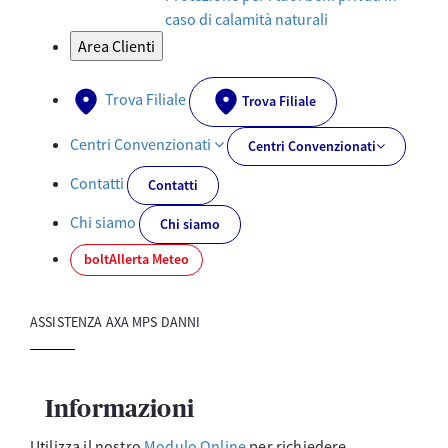
caso di calamità naturali
Area Clienti
Trova Filiale
Trova Filiale
Centri Convenzionati
Centri Convenzionati
Contatti
Contatti
Chi siamo
Chi siamo
bolt
Allerta Meteo
ASSISTENZA AXA MPS DANNI
Informazioni
Utilizza il nostro
Modulo Online
per richiedere