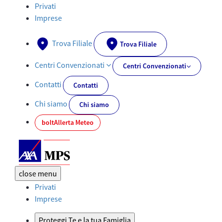
Offerta telefonica: Pronto Vita | AXA MPS - AXA-MPS.IT
Privati
Imprese
Trova Filiale
Trova Filiale
Centri Convenzionati
Centri Convenzionati
Contatti
Contatti
Chi siamo
Chi siamo
bolt
Allerta Meteo
close
menu
Privati
Imprese
Proteggi Te e la tua Famiglia