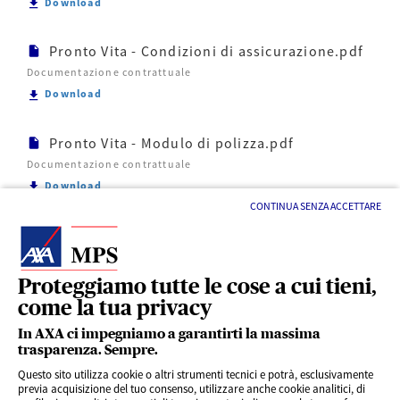
Scarica Pronto Vita - DIP Aggiuntivo.pdf
Download
Pronto Vita - Condizioni di assicurazione.pdf
Documentazione contrattuale
Scarica Pronto Vita - Condizioni di assicurazione.p
Download
Pronto Vita - Modulo di polizza.pdf
Documentazione contrattuale
Scarica Pronto Vita - Modulo di polizza.pdf
Download
CONTINUA SENZA ACCETTARE
Proteggiamo tutte le cose a cui tieni,
come la tua privacy
LINK UTILI
In AXA ci impegniamo a garantirti la massima
trasparenza. Sempre.
Questo sito utilizza cookie o altri strumenti tecnici e potrà, esclusivamente
SERVIZI AL CLIENTE
previa acquisizione del tuo consenso, utilizzare anche cookie analitici, di