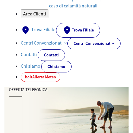
caso di calamità naturali
Area Clienti
Trova Filiale
Trova Filiale
Centri Convenzionati
Centri Convenzionati
Contatti
Contatti
Chi siamo
Chi siamo
bolt
Allerta Meteo
OFFERTA TELEFONICA