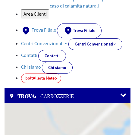
caso di calamità naturali
Area Clienti
Trova Filiale
Trova Filiale
Centri Convenzionati
Centri Convenzionati
Contatti
Contatti
Chi siamo
Chi siamo
bolt
Allerta Meteo
TROVA:
CARROZZERIE