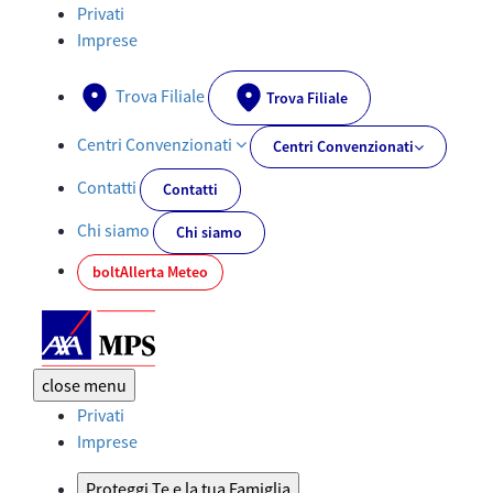
Servizi e sinistri - AXA-MPS.IT
Privati
Imprese
Trova Filiale
Trova Filiale
Centri Convenzionati
Centri Convenzionati
Contatti
Contatti
Chi siamo
Chi siamo
bolt
Allerta Meteo
close
menu
Privati
Imprese
Proteggi Te e la tua Famiglia