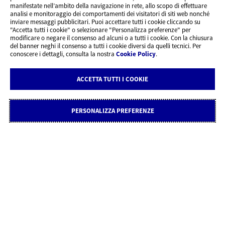
manifestate nell’ambito della navigazione in rete, allo scopo di effettuare
analisi e monitoraggio dei comportamenti dei visitatori di siti web nonché
inviare messaggi pubblicitari. Puoi accettare tutti i cookie cliccando su
"Accetta tutti i cookie" o selezionare "Personalizza preferenze" per
modificare o negare il consenso ad alcuni o a tutti i cookie. Con la chiusura
del banner neghi il consenso a tutti i cookie diversi da quelli tecnici. Per
conoscere i dettagli, consulta la nostra
Cookie Policy
.
ACCETTA TUTTI I COOKIE
PERSONALIZZA PREFERENZE
AXA È SEMPRE VICINO A TE
Filtri
Scopri tutti i servizi AXA a tua disposizione.
Seleziona i risultati che desideri visualizzare in base alle tue
esigenze
Carrozzerie
SELEZIONA CARROZZERIE