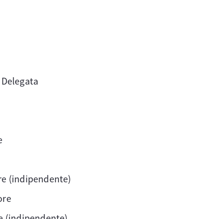
 Delegata
e
re (indipendente)
ore
e (indipendente)