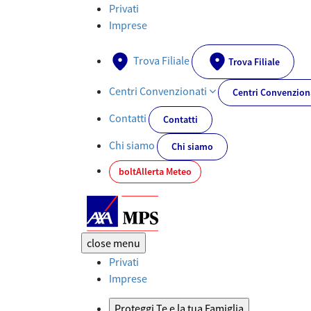
Chi Siamo - AXA-MPS.IT
Privati
Imprese
Trova Filiale
Trova Filiale
Centri Convenzionati
Centri Convenzion
Contatti
Contatti
Chi siamo
Chi siamo
bolt
Allerta Meteo
close
menu
Privati
Imprese
Proteggi Te e la tua Famiglia