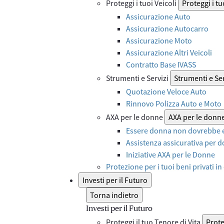
Proteggi i tuoi Veicoli
Proteggi i tu
Assicurazione Auto
Assicurazione Autocarro
Assicurazione Moto
Assicurazione Altri Veicoli
Contratto Base IVASS
Strumenti e Servizi
Strumenti e Ser
Quotazione Veloce Auto
Rinnovo Polizza Auto e Moto
AXA per le donne
AXA per le donn
Essere donna non dovrebbe e
Assistenza assicurativa per d
Iniziative AXA per le Donne
Protezione per i tuoi beni privati in
Investi per il Futuro
Torna indietro
Investi per il Futuro
Proteggi il tuo Tenore di Vita
Prote