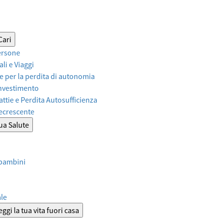
Cari
ersone
li e Viaggi
 per la perdita di autonomia
Investimento
attie e Perdita Autosufficienza
Decrescente
tua Salute
 bambini
ale
ggi la tua vita fuori casa