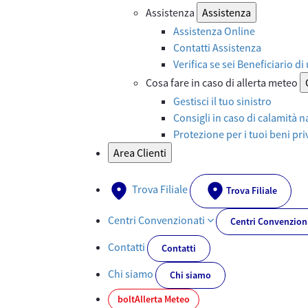
Assistenza
Assistenza
Assistenza Online
Contatti Assistenza
Verifica se sei Beneficiario di
Cosa fare in caso di allerta meteo
Gestisci il tuo sinistro
Consigli in caso di calamità n
Protezione per i tuoi beni priv
Area Clienti
Trova Filiale
Trova Filiale
Centri Convenzionati
Centri Convenzion
Contatti
Contatti
Chi siamo
Chi siamo
bolt
Allerta Meteo