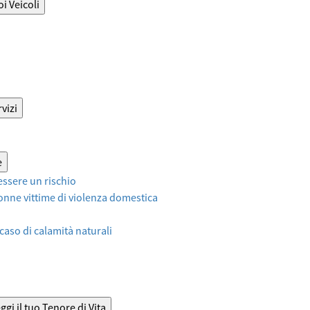
oi Veicoli
vizi
e
ssere un rischio
onne vittime di violenza domestica
 caso di calamità naturali
ggi il tuo Tenore di Vita