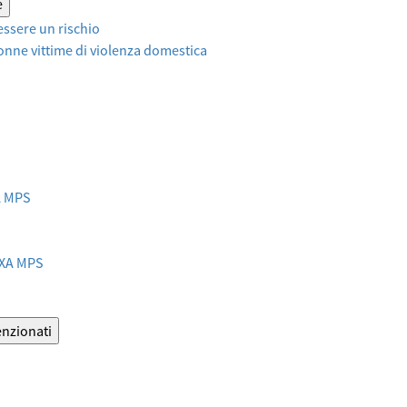
e
ssere un rischio
onne vittime di violenza domestica
XA MPS
AXA MPS
enzionati