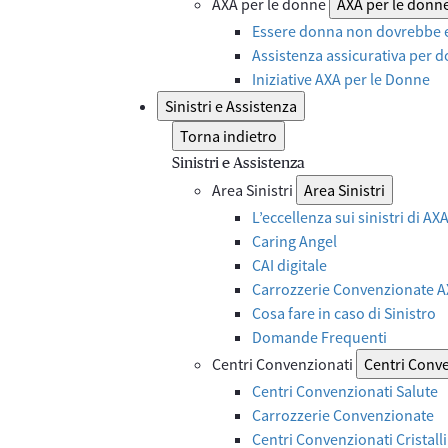
AXA per le donne
AXA per le donn
Essere donna non dovrebbe e
Assistenza assicurativa per d
Iniziative AXA per le Donne
Sinistri e Assistenza
Torna indietro
Sinistri e Assistenza
Area Sinistri
Area Sinistri
L’eccellenza sui sinistri di A
Caring Angel
CAI digitale
Carrozzerie Convenzionate 
Cosa fare in caso di Sinistro
Domande Frequenti
Centri Convenzionati
Centri Conv
Centri Convenzionati Salute
Carrozzerie Convenzionate
Centri Convenzionati Cristalli