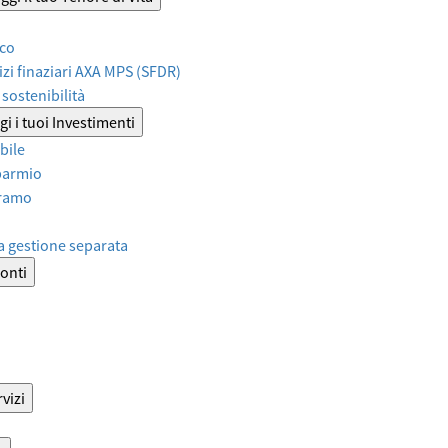
ico
izi finaziari AXA MPS (SFDR)
sostenibilità
i i tuoi Investimenti
bile
sparmio
iramo
a gestione separata
onti
vizi