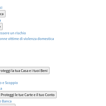
ci
ica
a
e
ssere un rischio
onne vittime di violenza domestica
roteggi la tua Casa e i tuoi Beni
o e Scoppio
sa
Proteggi le tue Carte e il tuo Conto
e Banca