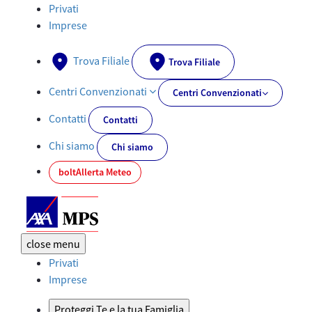
Catalogo Prodotti Vita - AXA-MPS.IT
Privati
Imprese
Trova Filiale
Trova Filiale
Centri Convenzionati
Centri Convenzionati
Contatti
Contatti
Chi siamo
Chi siamo
bolt
Allerta Meteo
close
menu
Privati
Imprese
Proteggi Te e la tua Famiglia