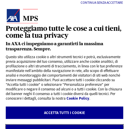
CONTINUA SENZA ACCETTARE
Proteggiamo tutte le cose a cui tieni,
come la tua privacy
LINK UTILI
In AXA ci impegniamo a garantirti la massima
trasparenza. Sempre.
Questo sito utilizza cookie o altri strumenti tecnici e potrà, esclusivamente
SERVIZI AL CLIENTE
previa acquisizione del tuo consenso, utilizzare anche cookie analitici, di
profilazione o altri strumenti di tracciamento, in linea con le tue preferenze
manifestate nell’ambito della navigazione in rete, allo scopo di effettuare
analisi e monitoraggio dei comportamenti dei visitatori di siti web nonché
CHI SIAMO
inviare messaggi pubblicitari. Puoi accettare tutti i cookie cliccando su
"Accetta tutti i cookie" o selezionare "Personalizza preferenze" per
modificare o negare il consenso ad alcuni o a tutti i cookie. Con la chiusura
CONTATTI
del banner neghi il consenso a tutti i cookie diversi da quelli tecnici. Per
conoscere i dettagli, consulta la nostra
Cookie Policy
.
Privacy
Rivedi le tue scelte sui Cookie
ACCETTA TUTTI I COOKIE
Cookie Policy
Note legali AXA MPS Vita
Note legali AXA MPS Danni