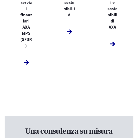
serviz
soste
i e
i
nibilit
soste
finanz
à
nibili
iari
di
AXA
AXA
MPS
(SFDR
)
Una consulenza su misura