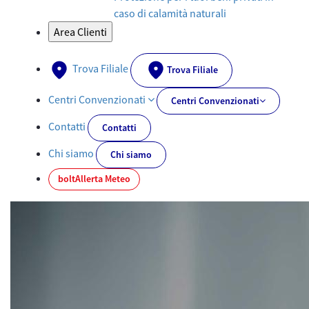
caso di calamità naturali
Area Clienti
Trova Filiale
Trova Filiale
Centri Convenzionati
Centri Convenzionati
Contatti
Contatti
Chi siamo
Chi siamo
bolt
Allerta Meteo