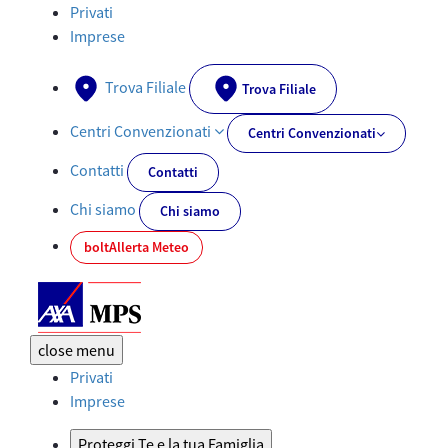
Investimenti e Risparmio - AXA-MPS.IT
Privati
Imprese
Trova Filiale
Trova Filiale
Centri Convenzionati
Centri Convenzionati
Contatti
Contatti
Chi siamo
Chi siamo
bolt
Allerta Meteo
close
menu
Privati
Imprese
Proteggi Te e la tua Famiglia