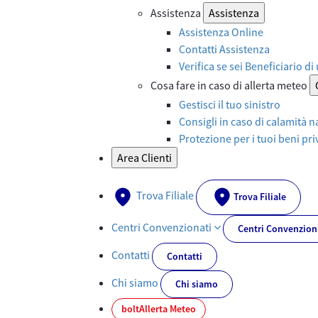
Assistenza
Assistenza
Assistenza Online
Contatti Assistenza
Verifica se sei Beneficiario di
Cosa fare in caso di allerta meteo
Gestisci il tuo sinistro
Consigli in caso di calamità n
Protezione per i tuoi beni priv
Area Clienti
Trova Filiale
Trova Filiale
Centri Convenzionati
Centri Convenzion
Contatti
Contatti
Chi siamo
Chi siamo
bolt
Allerta Meteo