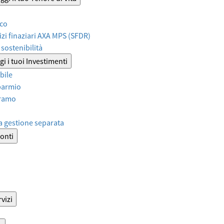
ico
izi finaziari AXA MPS (SFDR)
sostenibilità
i i tuoi Investimenti
bile
sparmio
iramo
a gestione separata
onti
vizi