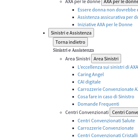
AXA per le donne
AXA per le donn
Essere donna non dovrebbe e
Assistenza assicurativa per d
Iniziative AXA per le Donne
Sinistri e Assistenza
Torna indietro
Sinistri e Assistenza
Area Sinistri
Area Sinistri
L’eccellenza sui sinistri di A
Caring Angel
CAI digitale
Carrozzerie Convenzionate 
Cosa fare in caso di Sinistro
Domande Frequenti
Centri Convenzionati
Centri Conv
Centri Convenzionati Salute
Carrozzerie Convenzionate
Centri Convenzionati Cristalli