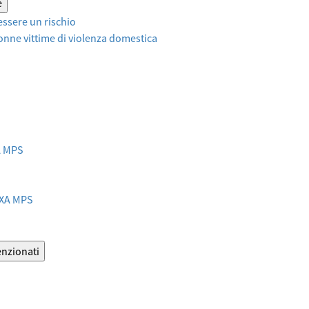
e
ssere un rischio
onne vittime di violenza domestica
XA MPS
AXA MPS
enzionati