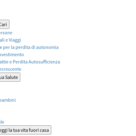
Cari
ersone
li e Viaggi
 per la perdita di autonomia
Investimento
attie e Perdita Autosufficienza
Decrescente
tua Salute
 bambini
ale
ggi la tua vita fuori casa