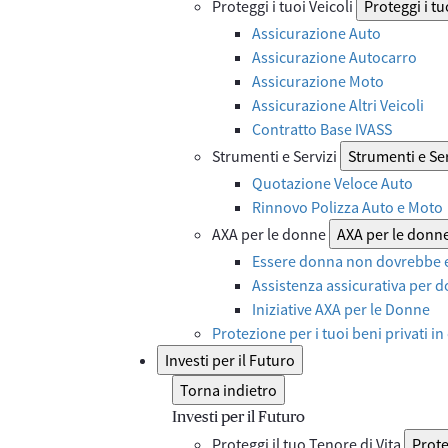
Proteggi i tuoi Veicoli
Proteggi i tu
Assicurazione Auto
Assicurazione Autocarro
Assicurazione Moto
Assicurazione Altri Veicoli
Contratto Base IVASS
Strumenti e Servizi
Strumenti e Ser
Quotazione Veloce Auto
Rinnovo Polizza Auto e Moto
AXA per le donne
AXA per le donn
Essere donna non dovrebbe e
Assistenza assicurativa per d
Iniziative AXA per le Donne
Protezione per i tuoi beni privati in
Investi per il Futuro
Torna indietro
Investi per il Futuro
Proteggi il tuo Tenore di Vita
Prote