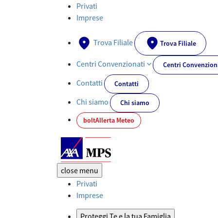
Privacy AXA MPS Danni - AXA-MPS.IT
Privati
Imprese
Trova Filiale
Trova Filiale
Centri Convenzionati
Centri Convenzion
Contatti
Contatti
Chi siamo
Chi siamo
bolt
Allerta Meteo
close
menu
Privati
Imprese
Proteggi Te e la tua Famiglia