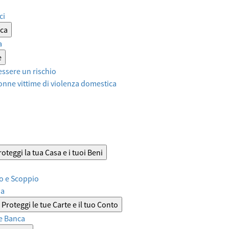
ci
ica
a
e
ssere un rischio
onne vittime di violenza domestica
roteggi la tua Casa e i tuoi Beni
o e Scoppio
sa
Proteggi le tue Carte e il tuo Conto
e Banca