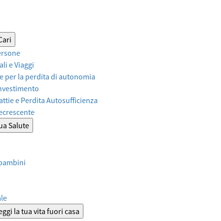
Cari
ersone
li e Viaggi
 per la perdita di autonomia
Investimento
attie e Perdita Autosufficienza
Decrescente
tua Salute
 bambini
ale
ggi la tua vita fuori casa