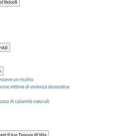
oi Veicoli
vizi
e
ssere un rischio
onne vittime di violenza domestica
 caso di calamità naturali
ggi il tuo Tenore di Vita