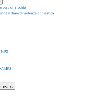
e
ssere un rischio
onne vittime di violenza domestica
XA MPS
AXA MPS
enzionati