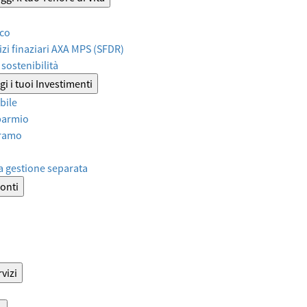
ico
izi finaziari AXA MPS (SFDR)
sostenibilità
i i tuoi Investimenti
bile
sparmio
iramo
a gestione separata
onti
vizi