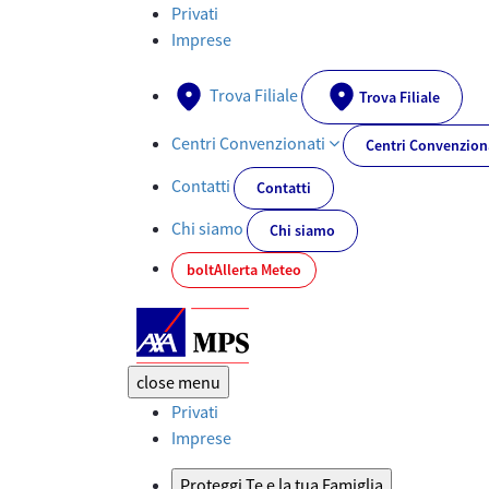
La mia Quotidianità - AXA-MPS.IT
Privati
Imprese
Trova Filiale
Trova Filiale
Centri Convenzionati
Centri Convenzion
Contatti
Contatti
Chi siamo
Chi siamo
bolt
Allerta Meteo
close
menu
Privati
Imprese
Proteggi Te e la tua Famiglia