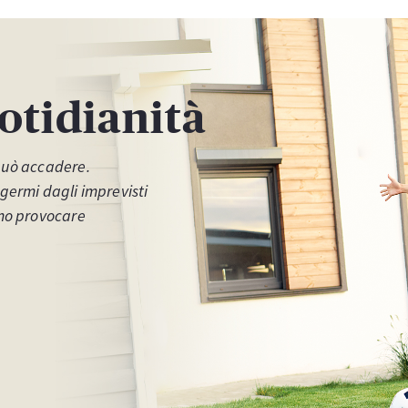
otidianità
può accadere.
germi dagli imprevisti
amo provocare