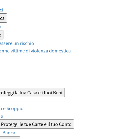
ci
ica
a
e
ssere un rischio
onne vittime di violenza domestica
roteggi la tua Casa e i tuoi Beni
o e Scoppio
sa
Proteggi le tue Carte e il tuo Conto
e Banca