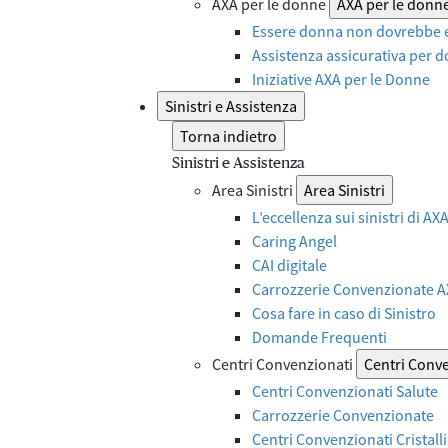
AXA per le donne
AXA per le donn
Essere donna non dovrebbe e
Assistenza assicurativa per d
Iniziative AXA per le Donne
Sinistri e Assistenza
Torna indietro
Sinistri e Assistenza
Area Sinistri
Area Sinistri
L’eccellenza sui sinistri di A
Caring Angel
CAI digitale
Carrozzerie Convenzionate 
Cosa fare in caso di Sinistro
Domande Frequenti
Centri Convenzionati
Centri Conv
Centri Convenzionati Salute
Carrozzerie Convenzionate
Centri Convenzionati Cristalli