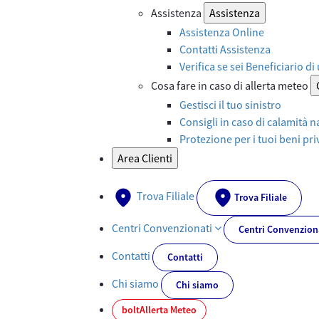
Assistenza
Assistenza
Assistenza Online
Contatti Assistenza
Verifica se sei Beneficiario di
Cosa fare in caso di allerta meteo
Gestisci il tuo sinistro
Consigli in caso di calamità n
Protezione per i tuoi beni priv
Area Clienti
Trova Filiale
Trova Filiale
Centri Convenzionati
Centri Convenzion
Contatti
Contatti
Chi siamo
Chi siamo
bolt
Allerta Meteo