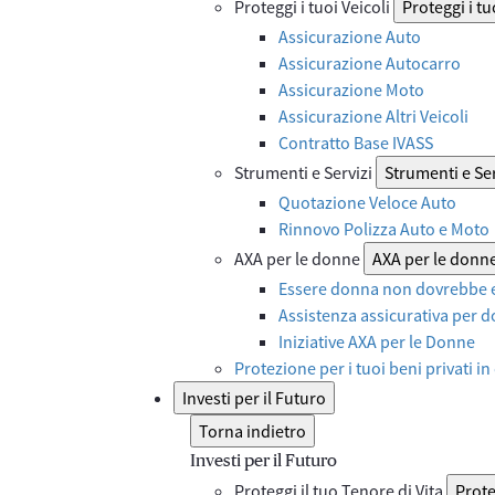
Proteggi i tuoi Veicoli
Proteggi i tu
Assicurazione Auto
Assicurazione Autocarro
Assicurazione Moto
Assicurazione Altri Veicoli
Contratto Base IVASS
Strumenti e Servizi
Strumenti e Ser
Quotazione Veloce Auto
Rinnovo Polizza Auto e Moto
AXA per le donne
AXA per le donn
Essere donna non dovrebbe e
Assistenza assicurativa per d
Iniziative AXA per le Donne
Protezione per i tuoi beni privati in
Investi per il Futuro
Torna indietro
Investi per il Futuro
Proteggi il tuo Tenore di Vita
Prote